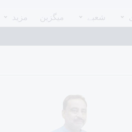
شعبے
میگزین
مزید