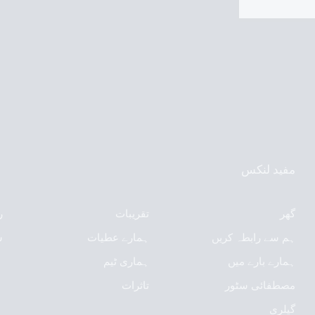
مفید لنکس
گھر
تقریبات
ر
ہم سے رابطہ کریں
ہمارے عطیات
ش
ہمارے بارے میں
ہماری ٹیم
مصطفائی سٹور
تاثرات
گیلری