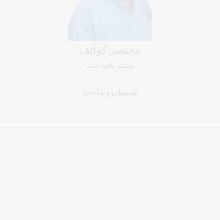
مختصر کوائف
سینئر نائب صدر
تفصیلی وضاحت