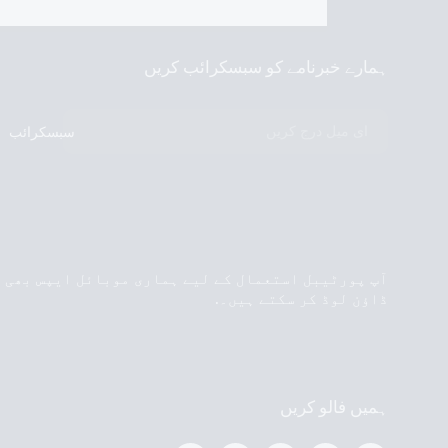
ہمارے خبرنامے کو سبسکرائب کریں
سبسکرائب
آپ پورٹیبل استعمال کے لیے ہماری موبائل ایپس بھی
ڈاؤن لوڈ کر سکتے ہیں۔.
ہمیں فالو کریں