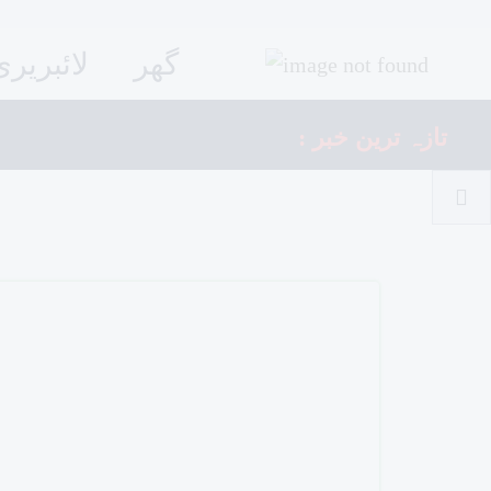
گھر
لائبریری
: تازہ ترین خبر