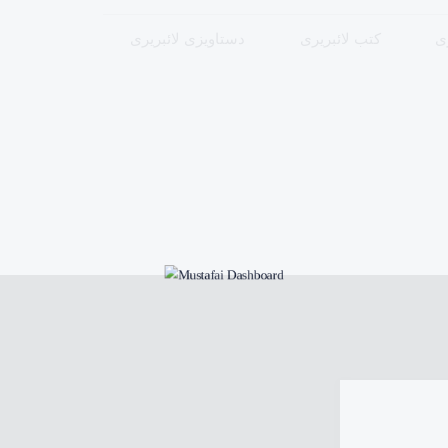
ری
کتب لائبریری
دستاویزی لائبریری