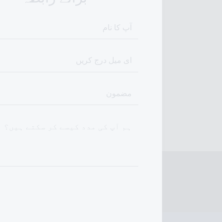
آپ کا نام
ای میل درج کریں
مضمون
ہم آپ کی مدد کیسے کر سکتے ہیں؟
پیغام بھیجیں