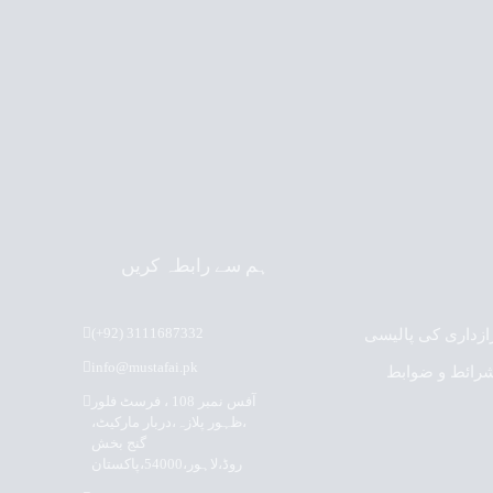
ہم سے رابطہ کریں
(+92) 3111687332
ازداری کی پالیسی
info@mustafai.pk
رائط و ضوابط
آفس نمبر 108 ، فرسٹ فلور
،ظہور پلازہ،دربار مارکیٹ،
گنج بخش
روڈ،لاہور،54000،پاکستان