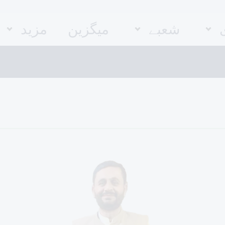
شعبے
میگزین
مزید