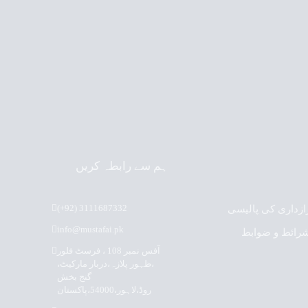
ہم سے رابطہ کریں
(+92) 3111687332
ازداری کی پالیسی
info@mustafai.pk
رائط و ضوابط
آفس نمبر 108 ، فرسٹ فلور
،ظہور پلازہ،دربار مارکیٹ،
گنج بخش
روڈ،لاہور،54000،پاکستان