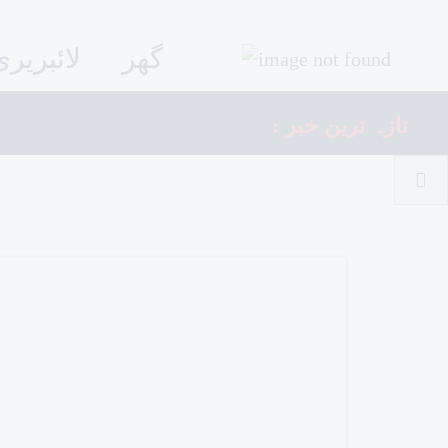
گھر
لائبریری
: تازہ ترین خبر