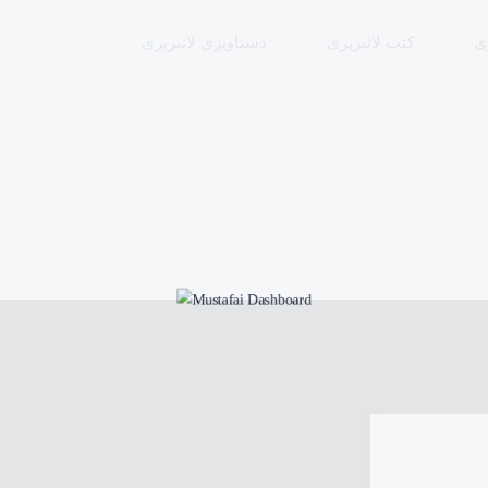
ری
کتب لائبریری
دستاویزی لائبریری