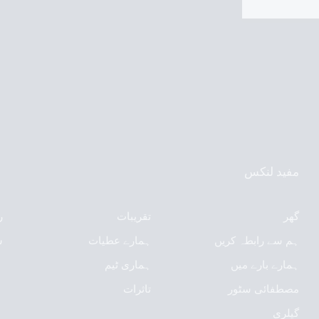
مفید لنکس
گھر
تقریبات
ر
ہم سے رابطہ کریں
ہمارے عطیات
ش
ہمارے بارے میں
ہماری ٹیم
مصطفائی سٹور
تاثرات
گیلری