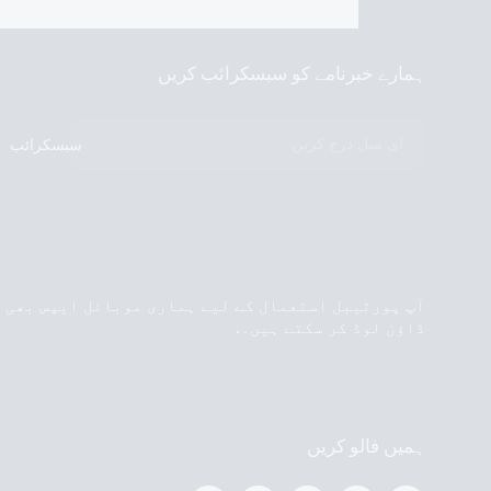
ہمارے خبرنامے کو سبسکرائب کریں
سبسکرائب
آپ پورٹیبل استعمال کے لیے ہماری موبائل ایپس بھی
ڈاؤن لوڈ کر سکتے ہیں۔.
ہمیں فالو کریں