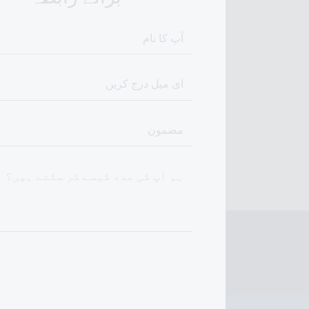
آپ کا نام
ای میل درج کریں
مضمون
ہم آپ کی مدد کیسے کر سکتے ہیں؟
پیغام بھیجیں