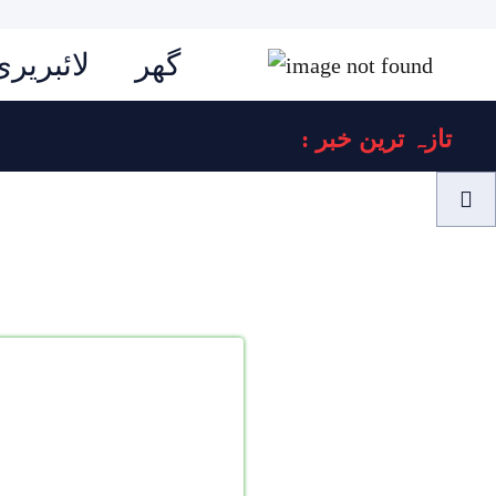
گھر
لائبریری
: تازہ ترین خبر