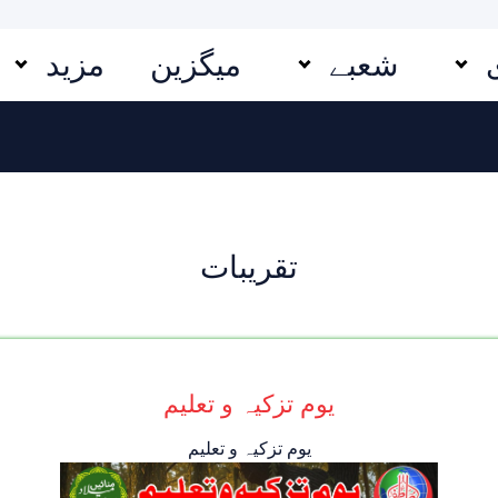
شعبے
میگزین
مزید
تقریبات
یوم تزکیہ و تعلیم
یوم تزکیہ و تعلیم