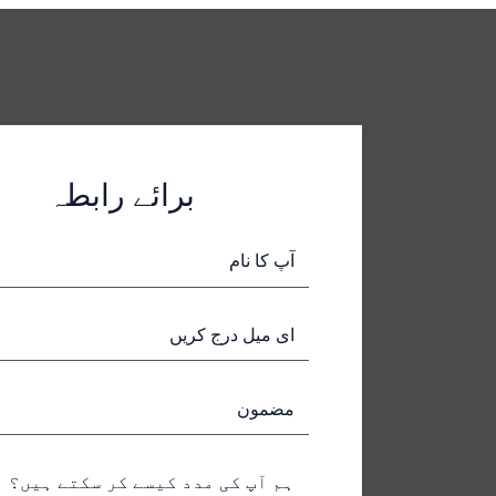
برائے رابطہ
آپ کا نام
ای میل درج کریں
مضمون
ہم آپ کی مدد کیسے کر سکتے ہیں؟