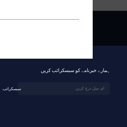
پیغام بھیجیں
ہمارے خبرنامے کو سبسکرائب کریں
سبسکرائب