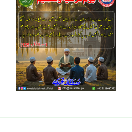
اس ایونٹ میں شامل ہوں۔