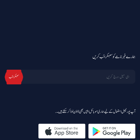
ہمارے خبرنامے کو سبسکرائب کریں
سبسکرائب
آپ پورٹیبل استعمال کے لیے ہماری موبائل ایپس بھی ڈاؤن لوڈ کر سکتے ہیں۔.