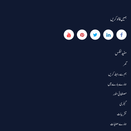
ہمیں فالو کریں
مفید لنکس
گھر
ہم سے رابطہ کریں
ہمارے بارے میں
مصطفائی سٹور
گیلری
تقریبات
ہمارے عطیات