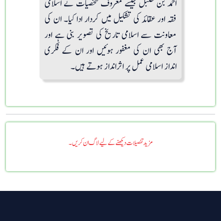
احمد بن حنبل جیسے معروف شخصیات نے اسلامی
فقہ اور عقائد کی تشکیل میں کردار ادا کیا۔ ان کی
معاونت سے اسلامی تاریخ کی تصویر بنی ہے اور
آج بھی ان کی مغفور ہوئیں اور ان کے فکری
انداز اسلامی عمل پر اثرانداز ہوتے ہیں۔
مزید تفصیلات دیکھنے کے لیے لاگ ان کریں۔