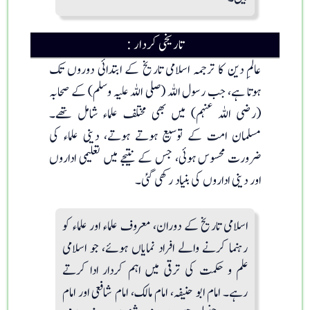
تاریخی کردار :
عالمِ دین کا ترجمہ اسلامی تاریخ کے ابتدائی دوروں تک
ہوتا ہے، جب رسول اللہ (صلی اللہ علیہ وسلم) کے صحابہ
(رضی اللہ عنہم) میں بھی مختلف علماء شامل تھے۔
مسلمان امت کے توسیع ہوتے ہوتے، دینی علماء کی
ضرورت محسوس ہوئی، جس کے نتیجے میں تعلیمی اداروں
اور دینی اداروں کی بنیاد رکھی گئی۔
اسلامی تاریخ کے دوران، معروف علماء اور علماء کو
رہنما کرنے والے افراد نمایاں ہوئے، جو اسلامی
علم و حکمت کی ترقی میں اہم کردار ادا کرتے
رہے۔ امام ابو حنیفہ، امام مالک، امام شافعی اور امام