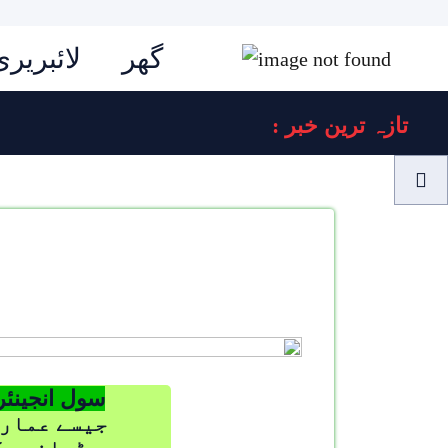
گھر
لائبریری
: تازہ ترین خبر
سول انجینئ
جیسے عمارت
ڈھانچے ک