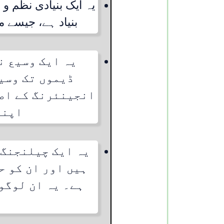
یہ ایک بنیادی نظم 
بنیاد ہے، جیسے مک
یہ ایک وسیع ن
ڈیموں تک وسی
انجینئرنگ کے اصو
اپنی
یہ ایک چیلنجنگ 
ہیں اور ان کو ح
ہے۔ یہ ان لوگو