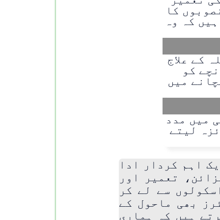
صوبوں کا
ہیں کہ وہ
 کے علاج
نچے کو
چانے میں
 میں مدد
ئزہ لیتے
یک اہم کردار ادا
زائن، تعمیر اور
سکولوں سے لے کر
رز بھی ماحول کے
رتے ہیں کہ ہماری