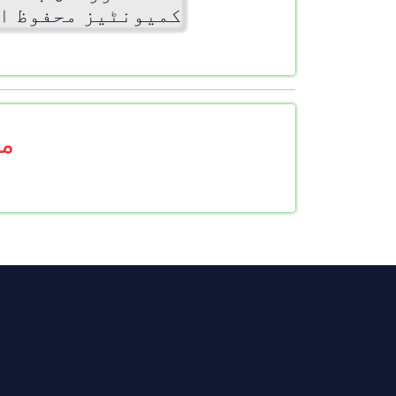
کمیونٹیز محفوظ ا
مز