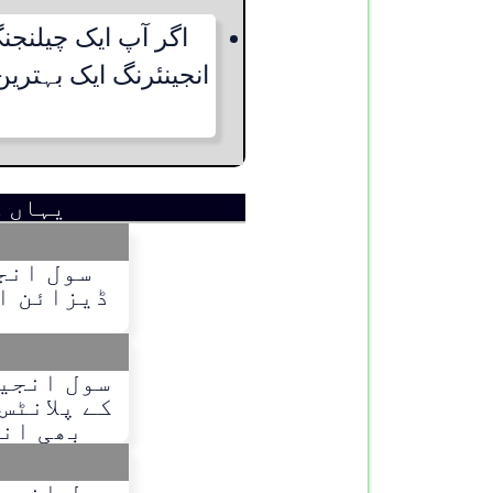
اگر آپ ایک چیلنجن
انجینئرنگ ایک بہتری
یہاں ک
سول انج
ڈیزائن او
سول انجی
کے پلانٹس
بھی انت
سول انجی