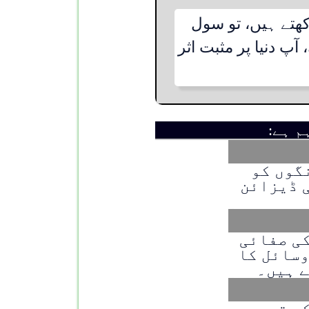
کھتے ہیں، تو سول
پ دنیا پر مثبت اثر
م ہے:
گوں کو
ی ڈیزائن
ی صفائی
وسائل کا
ے ہیں۔
ی تعمیر