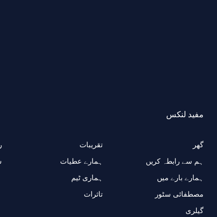
مفید لنکس
گھر
تقریبات
ر
ہم سے رابطہ کریں
ہمارے عطیات
ش
ہمارے بارے میں
ہماری ٹیم
مصطفائی سٹور
تاثرات
گیلری