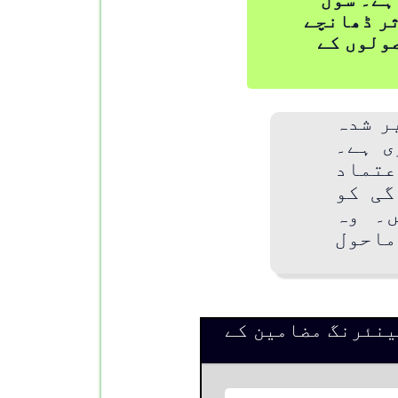
ثر ڈھانچے
ولوں کے
ر شدہ
ی ہے۔
تماد
گی کو
۔ وہ
ماحول
ینئرنگ مضامین کے