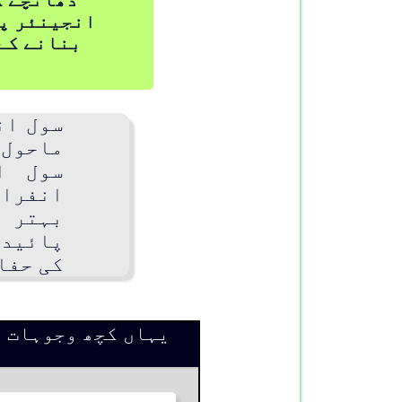
انجینئر پی
بنانے کے
سول ان
ماحول 
سول ا
انفراس
بہتر 
پائیدا
کی حفا
یہاں کچھ وجوہات ہ