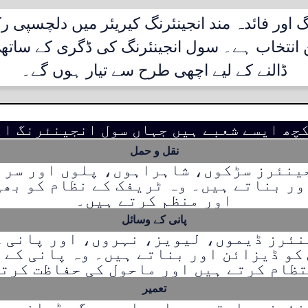
گ اور فائدہ مند انجینئرنگ کیریئر میں دلچسپی ر
ن انتخاب ہے۔ سول انجینئرنگ کی ڈگری کے ساتھ، آ
ڈالنے کے لیے اچھی طرح سے تیار ہوں گے۔
چھ ایسے شعبے ہیں جہاں سول انجینئرنگ اہ
نقل و حمل
ینئرز سڑکوں، شاہراہوں، پلوں اور سرن
ر بناتے ہیں۔ وہ ٹریفک کے نظام کو بھ
اور منظم کرتے ہیں۔
پانی کے وسائل
نئرز ڈیموں، لیویز، نہروں، اور پانی ک
 کو ڈیزائن اور بناتے ہیں۔ وہ پانی کے 
ظام کرتے ہیں اور ماحول کی حفاظت کرت
تعمیر
نئرز عمارتوں، پلوں اور دیگر ڈھانچے ک