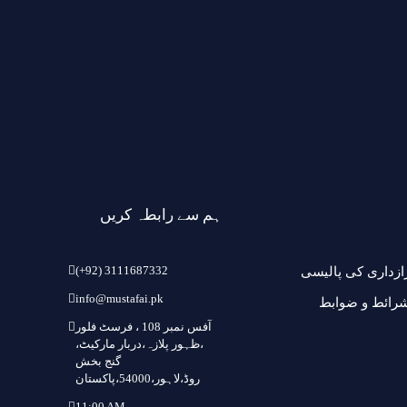
ہم سے رابطہ کریں
(+92) 3111687332
ازداری کی پالیسی
info@mustafai.pk
رائط و ضوابط
آفس نمبر 108 ، فرسٹ فلور
،ظہور پلازہ،دربار مارکیٹ،
گنج بخش
روڈ،لاہور،54000،پاکستان
11:00 AM