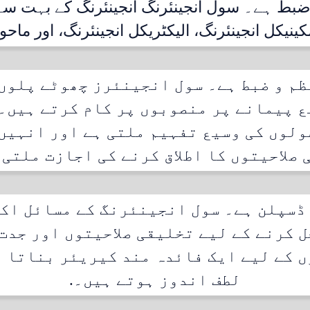
و ضبط ہے۔ سول انجینئرنگ انجینئرنگ کے بہت 
ینیکل انجینئرنگ، الیکٹریکل انجینئرنگ، اور ماحو
ظم و ضبط ہے۔ سول انجینئرز چھوٹے پلوں 
ع پیمانے پر منصوبوں پر کام کرتے ہیں۔ 
لوں کی وسیع تفہیم ملتی ہے اور انہیں
 صلاحیتوں کا اطلاق کرنے کی اجازت ملتی 
ڈسپلن ہے۔ سول انجینئرنگ کے مسائل اک
ل کرنے کے لیے تخلیقی صلاحیتوں اور جدت
ں کے لیے ایک فائدہ مند کیریئر بناتا ہ
لطف اندوز ہوتے ہیں۔.