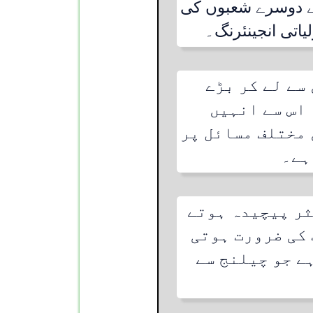
سے دوسرے شعبوں کی
لیاتی انجینئرنگ۔
سے لے کر بڑے
اس سے انہیں
 مختلف مسائل پر
ہے۔
ثر پیچیدہ ہوتے
 کی ضرورت ہوتی
ے جو چیلنج سے