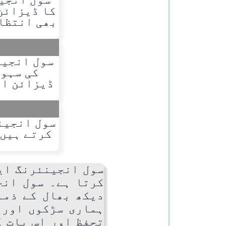
کا ڈیزائن
بھی انتظام
سول انجین
کی سہول
ڈیزائن او
سول انجین
کرتے ہیں۔
سول انجینئرنگ ایک
کرتا ہے۔ سول انج
دیکھ بھال کے ذمہ
ہماری سڑکوں اور 
تحفظ اور اس بات ک