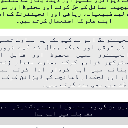
چیدہ مسائل کو حل کرنے اور محفوظ اور مو
 لیے طبیعیات، ریاضی اور انجینئرنگ کے اص
اپنے علم کا استعمال کرتے ہیں۔
جینئرنگ اہم ہے کیونکہ یہ ہمارے تعمی
کی ترقی اور دیکھ بھال کے لیے ضرور
نجینئرز ہمیں محفوظ اور قابل اع
ٹرکچر فراہم کرکے ہمارے معیار زند
بنانے میں اہم کردار ادا کرتے ہیں
ر اور لچکدار ڈھانچے کو ڈیزائن کرکے 
ظت میں بھی مدد کرتے ہیں۔
یں جن کی وجہ سے سول انجینئرنگ دیگر انج
مقابلے میں اہم ہے: