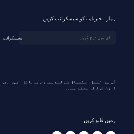
ہمارے خبرنامے کو سبسکرائب کریں
سبسکرائب
آپ پورٹیبل استعمال کے لیے ہماری موبائل ایپس بھی
ڈاؤن لوڈ کر سکتے ہیں۔.
ہمیں فالو کریں