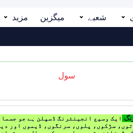
شعبے
میگزین
مزید
سول
رنگ
ایک وسیع انجینئرنگ ڈسپلن ہے جو جسمان
وں، سڑکوں، پلوں، سرنگوں، ڈیموں اور دی
ے ڈیزائن، تعمیر اور دیکھ بھال سے متعلق 