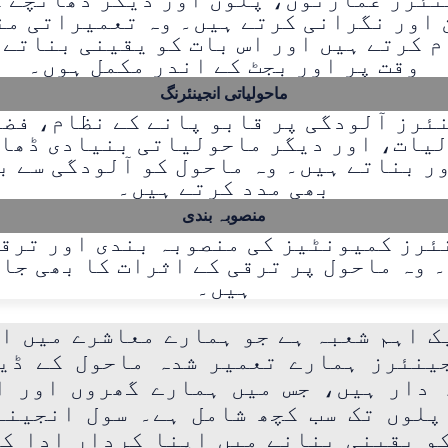
 اور نگرانی کرتے ہیں۔ وہ تعمیراتی من
 کرتے ہیں اور اس بات کو یقینی بناتے 
وقت پر اور بجٹ کے اندر مکمل ہوں۔
ماحولیاتی انجینئرنگ
ئرز آلودگی پر قابو پانے کے نظام، فضلہ
یات، اور دیگر ماحولیاتی بنیادی ڈھا
ر بناتے ہیں۔ وہ ماحول کو آلودگی سے ب
بھی مدد کرتے ہیں۔
منصوبہ بندی
ئرز کمیونٹیز کی منصوبہ بندی اور ترقی
 وہ ماحول پر ترقی کے اثرات کا بھی جا
ہیں۔
 اہم شعبہ ہے جو ہمارے معاشرے میں ا
ینئرز ہمارے تعمیر شدہ ماحول کے ڈی
 دار ہیں، جس میں ہمارے گھروں اور ا
پلوں تک سب کچھ شامل ہے۔ سول انجینئ
و یقینی بنانے میں اپنا کردار ادا ک