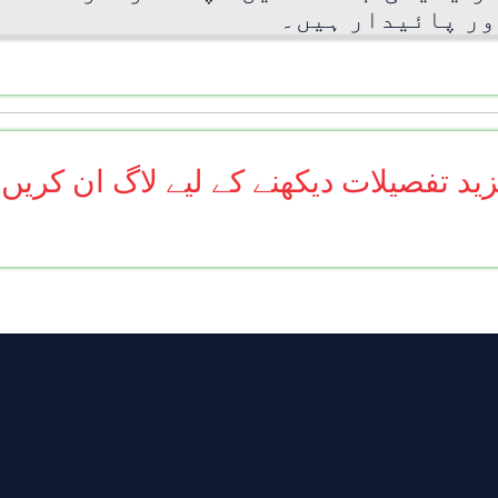
ور پائیدار ہیں۔
ید تفصیلات دیکھنے کے لیے لاگ ان کریں