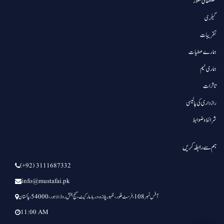
مصطفائی سٹور
گیلری
تقریبات
ہمارے عطیات
ہماری ٹیم
تاثرات
رازداری کی پالیسی
شرائط و ضوابط
ہم سے رابطہ کریں
(+92) 3111687332
info@mustafai.pk
آفس نمبر 108 ، فرسٹ فلور ،ظہور پلازہ،دربار مارکیٹ، گنج بخش روڈ،لاہور،54000،پاکستان
11:00 AM