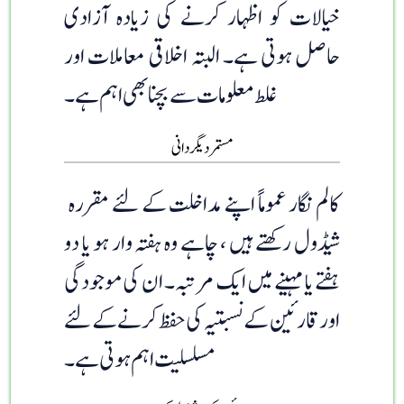
خیالات کو اظہار کرنے کی زیادہ آزادی
حاصل ہوتی ہے۔ البتہ اخلاقی معاملات اور
غلط معلومات سے بچنا بھی اہم ہے۔
مستمر دیگردانی
کالم نگار عموماً اپنے مداخلت کے لئے مقررہ
شیڈول رکھتے ہیں ، چاہے وہ ہفتہ وار ہو یا دو
ہفتے یا مہینے میں ایک مرتبہ۔ ان کی موجودگی
اور قارئین کے نسبتیہ کی حفظ کرنے کے لئے
مسلسلیت اہم ہوتی ہے۔