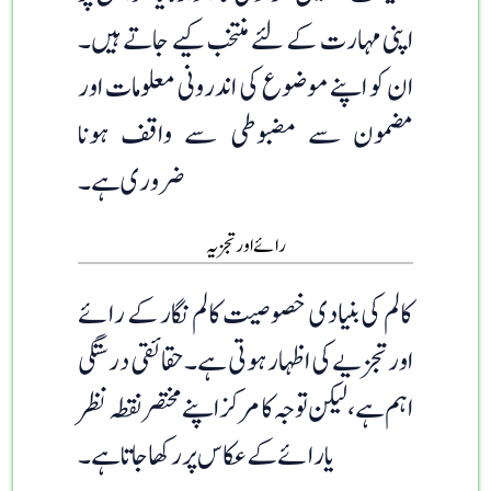
اپنی مہارت کے لئے منتخب کیے جاتے ہیں۔
ان کو اپنے موضوع کی اندرونی معلومات اور
مضمون سے مضبوطی سے واقف ہونا
ضروری ہے۔
رائے اور تجزیہ
کالم کی بنیادی خصوصیت کالم نگار کے رائے
اور تجزیے کی اظہار ہوتی ہے۔ حقائقی درستگی
اہم ہے ، لیکن توجہ کا مرکز اپنے مختصر نقطہ نظر
یا رائے کے عکاس پر رکھا جاتا ہے۔