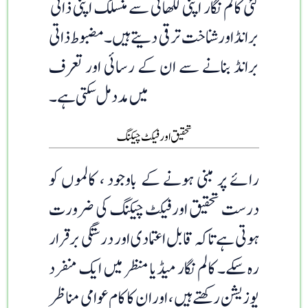
کئی کالم نگار اپنی لکھائی سے منسلک اپنی ذاتی
برانڈ اور شناخت ترقی دیتے ہیں۔ مضبوط ذاتی
برانڈ بنانے سے ان کے رسائی اور تعرف
میں مدد مل سکتی ہے۔
تحقیق اور فیکٹ چیکنگ
رائے پر مبنی ہونے کے باوجود ، کالموں کو
درست تحقیق اور فیکٹ چیکنگ کی ضرورت
ہوتی ہے تاکہ قابل اعتمادی اور درستگی برقرار
رہ سکے۔ کالم نگار میڈیا منظر میں ایک منفرد
پوزیشن رکھتے ہیں ، اور ان کا کام عوامی مناظر