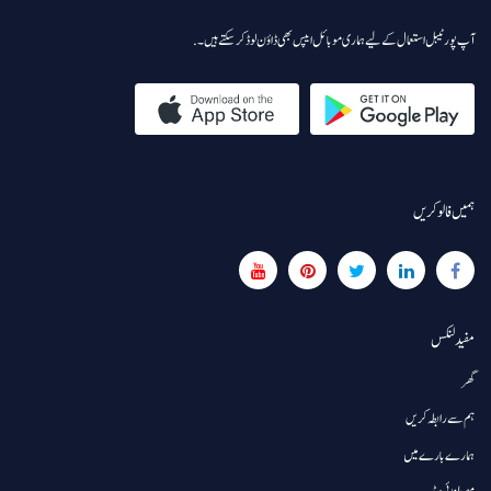
آپ پورٹیبل استعمال کے لیے ہماری موبائل ایپس بھی ڈاؤن لوڈ کر سکتے ہیں۔.
ہمیں فالو کریں
مفید لنکس
گھر
ہم سے رابطہ کریں
ہمارے بارے میں