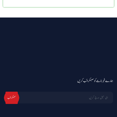
ہمارے خبرنامے کو سبسکرائب کریں
سبسکرائب