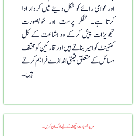
اور عوامی رائے کو شکل دینے میں کردار ادا
کرتا ہے۔ تفکر پرست اور خوبصورت
تجویزات پیش کرکے وہ اشاعت کے کل
کنٹینٹ کو امیر بناتے ہیں اور قارئین کو مختلف
مسائل کے متعلق قیمتی اندازے فراہم کرتے
ہیں۔
مزید تفصیلات دیکھنے کے لیے لاگ ان کریں۔