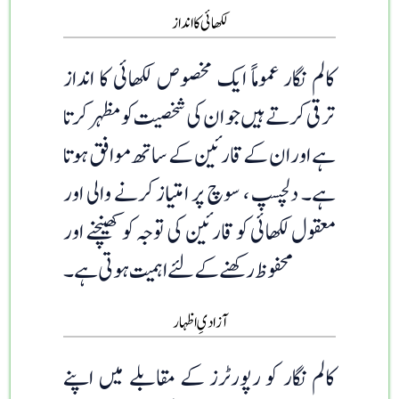
لکھائی کا انداز
کالم نگار عموماً ایک مخصوص لکھائی کا انداز
ترقی کرتے ہیں جو ان کی شخصیت کو مظہر کرتا
ہے اور ان کے قارئین کے ساتھ موافق ہوتا
ہے۔ دلچسپ ، سوچ پر امتیاز کرنے والی اور
معقول لکھائی کو قارئین کی توجہ کو کھینچنے اور
محفوظ رکھنے کے لئے اہمیت ہوتی ہے۔
آزادیِ اظہار
کالم نگار کو رپورٹرز کے مقابلے میں اپنے