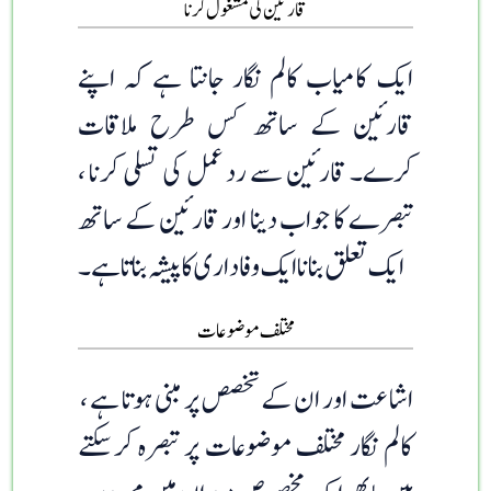
قارئین کی مشغول کرنا
ایک کامیاب کالم نگار جانتا ہے کہ اپنے
قارئین کے ساتھ کس طرح ملاقات
کرے۔ قارئین سے رد عمل کی تسلی کرنا ،
تبصرے کا جواب دینا اور قارئین کے ساتھ
ایک تعلق بنانا ایک وفاداری کا پیشہ بناتا ہے۔
مختلف موضوعات
اشاعت اور ان کے تخصص پر مبنی ہوتا ہے ،
کالم نگار مختلف موضوعات پر تبصرہ کرسکتے