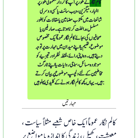
کالم نگار
کے طور پر آپ کا کردار معمولی طور پر
اخبار ، میگزین ، ویب سائٹ یا کسی دوسری
شائعات میں مکتوب مضامین یا مقالات کو بطور
مسلسل مداخلت کرنا ہوتا ہے۔ صارفین یا
صحافیوں کی بجائے کالم نگار عموماً ایک مخصوص
موضوع ، تھیم یا اپنے میدان میں مہارت پر توجہ
دیتے ہیں۔ وہ اپنی رائے ، نقطہ نظر اور تجزیے کو
موجودہ مسائل ، سماجی روایات یا اپنے ٹارگٹ
مخاطبین کے لئے دلچسپ موضوع پر بیان کرتے
ہیں۔ یہاں کچھ کالم نگار ہونے کے کلیدی پہلو ہیں:
مہارتیں
کالم نگار عموماً ایک خاص شعبے مثلاً سیاست ،
معیشت ، کھیل ، زندگی کا اندازہ یا مواضع پر