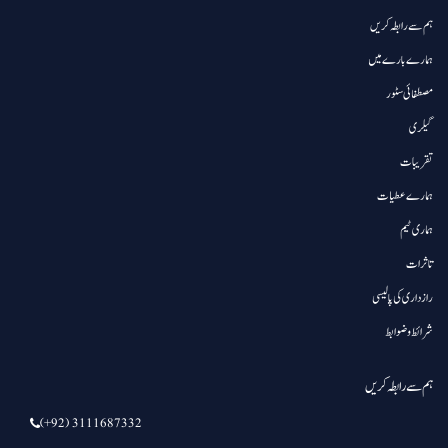
ہم سے رابطہ کریں
ہمارے بارے میں
مصطفائی سٹور
گیلری
تقریبات
ہمارے عطیات
ہماری ٹیم
تاثرات
رازداری کی پالیسی
شرائط و ضوابط
ہم سے رابطہ کریں
(+92) 3111687332