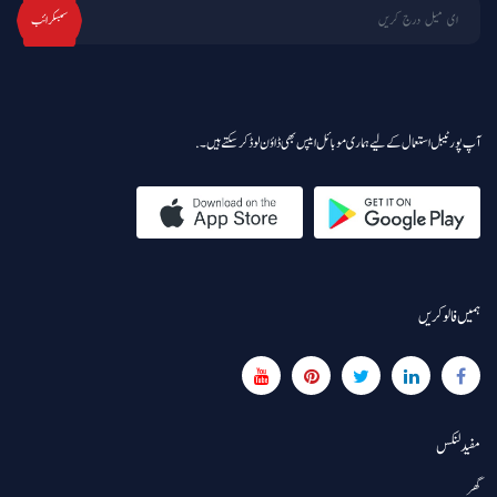
سبسکرائب
آپ پورٹیبل استعمال کے لیے ہماری موبائل ایپس بھی ڈاؤن لوڈ کر سکتے ہیں۔.
ہمیں فالو کریں
مفید لنکس
گھر