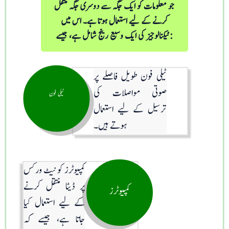
جو معلومات کو ایک جگہ سے دوسری جگہ منتقل
کرنے کے لیے استعمال ہوتا ہے۔ اس میں
ٹیکنالوجیز کی ایک وسیع رینج شامل ہے، جیسے:
ٹیلی فون طویل فاصلے پر
صوتی مواصلات کی
ٹیلی فون
ترسیل کے لیے استعمال
ہوتے ہیں۔
کمپیوٹرز کو نیٹ ورکس
پر ڈیٹا منتقل کرنے
کمپیوٹرز
کے لیے استعمال کیا
جاتا ہے، جیسے کہ