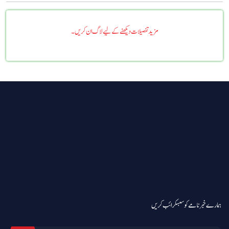
مزید تفصیلات دیکھنے کے لیے لاگ ان کریں۔
ہمارے خبرنامے کو سبسکرائب کریں