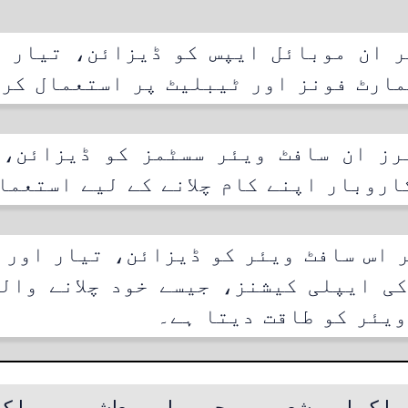
ر ان موبائل ایپس کو ڈیزائن، تیار ا
مارٹ فونز اور ٹیبلیٹ پر استعمال کر
رز ان سافٹ ویئر سسٹمز کو ڈیزائن، 
اروبار اپنے کام چلانے کے لیے استعما
 اس سافٹ ویئر کو ڈیزائن، تیار اور 
ی ایپلی کیشنز، جیسے خود چلانے وال
ویئر کو طاقت دیتا ہے۔