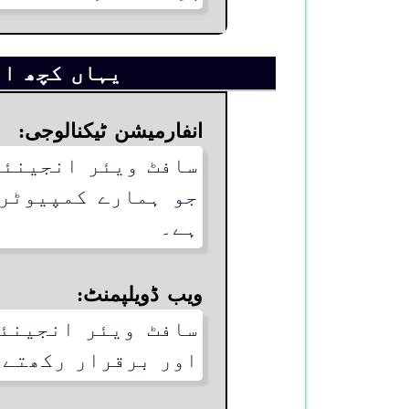
یہاں کچھ ای
انفارمیشن ٹیکنالوجی:
سافٹ ویئر انجینئر
جو ہمارے کمپیوٹرز
ہے۔
ویب ڈویلپمنٹ:
سافٹ ویئر انجینئ
اور برقرار رکھتے 