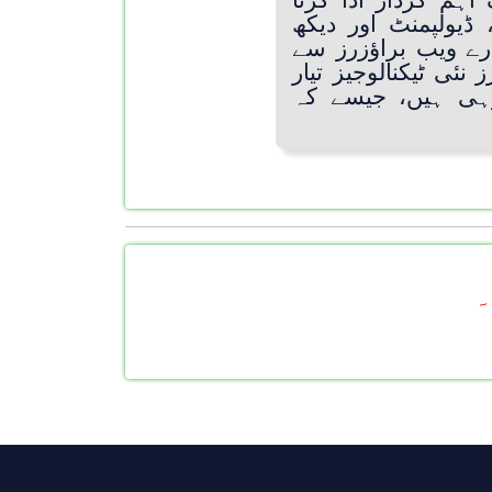
ہم کردار ادا کرتا
ڈیولپمنٹ اور دیکھ
رے ویب براؤزرز سے
ئی ٹیکنالوجیز تیار
رہی ہیں، جیسے کہ
۔