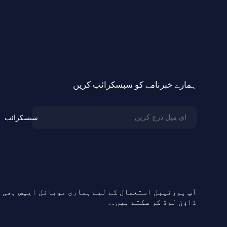
ہمارے خبرنامے کو سبسکرائب کریں
سبسکرائب
آپ پورٹیبل استعمال کے لیے ہماری موبائل ایپس بھی
ڈاؤن لوڈ کر سکتے ہیں۔.