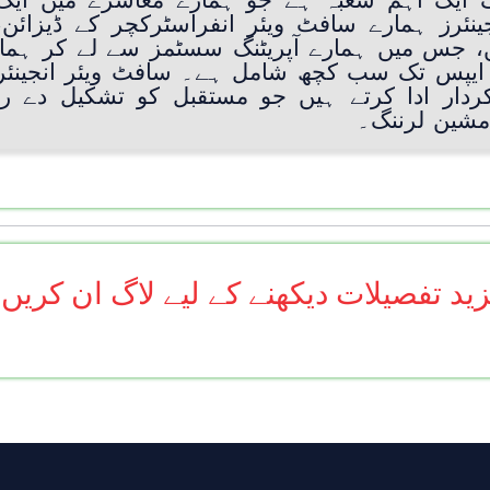
گ ایک اہم شعبہ ہے جو ہمارے معاشرے میں ایک ا
نئرز ہمارے سافٹ ویئر انفراسٹرکچر کے ڈیزائن، 
ں، جس میں ہمارے آپریٹنگ سسٹمز سے لے کر ہما
ایپس تک سب کچھ شامل ہے۔ سافٹ ویئر انجینئرز ن
 کردار ادا کرتے ہیں جو مستقبل کو تشکیل دے 
مشین لرننگ۔
ید تفصیلات دیکھنے کے لیے لاگ ان کریں