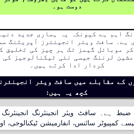
دوست ہو۔
گ اہم ہے کیونکہ یہ ہماری جدید دنیا
 ہے۔ سافٹ ویئر انجینئرز آپریٹنگ سس
ر موبائل گیمز تک ہر چیز کی تخلیق ک
مشین لرننگ جیسی نئی ٹیکنالوجیز کی ت
کردار ادا کرتے ہیں۔
ں کے مقابلے میں سافٹ ویئر انجینئرنگ
کچھ یہ ہیں:
و ضبط ہے۔ سافٹ ویئر انجینئرنگ انجینئرن
سے کمپیوٹر سائنس، انفارمیشن ٹیکنالوجی، او