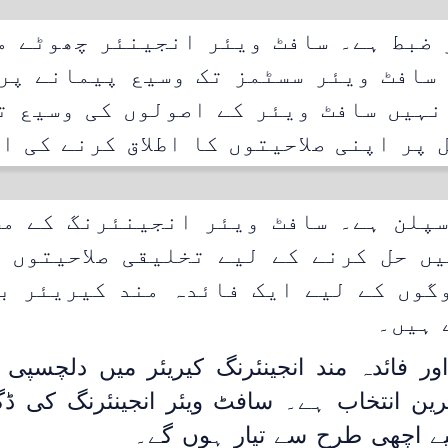
 ضبط ہے۔ سافٹ ویئر انجینئر چھوٹے م
سافٹ ویئر سسٹمز تک وسیع پیمانے پر
نہیں سافٹ ویئر کے اصولوں کی وسیع ت
پر اپنی صلاحیتوں کا اطلاق کرنے کی ا
سپلن ہے۔ سافٹ ویئر انجینئرنگ کے مس
ں حل کرنے کے لیے تخلیقی صلاحیتوں 
گوں کے لیے ایک فائدہ مند کیریئر ب
 ہیں۔
ور فائدہ مند انجینئرنگ کیریئر میں دلچسپی
ہترین انتخاب ہے۔ سافٹ ویئر انجینئرنگ کی ڈگ
لیے اچھی طرح سے تیار ہوں گے۔