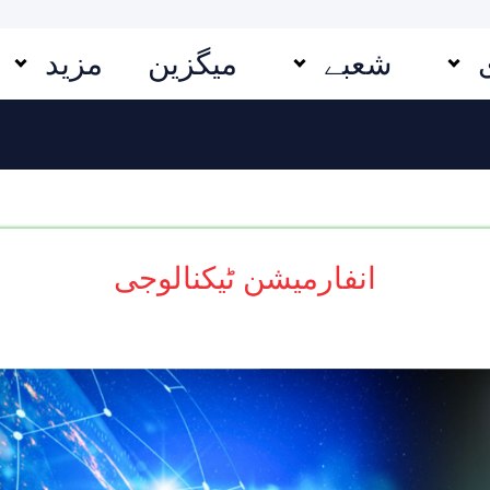
شعبے
میگزین
مزید
انفارمیشن ٹیکنالوجی