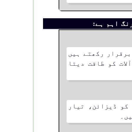
نگ اہم ہے:
برقرار رکھتے ہیں
لات کو طاقت دیتا
کو ڈیزائن، تیار
یں۔