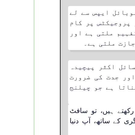
وبائل ایپس سے لے
 پروجیکٹس پر کام
فہیم ملتی ہے اور
جازت ملتی ہے۔
ائل اکثر پیچیدہ
اور جدت کی ضرورت
ناتا ہے جو چیلنج
 رکھتے ہیں، تو سافٹ
ری کے ساتھ، آپ دنیا