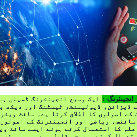
انجینئرنگ :
ایک وسیع انجینئرنگ ڈسپلن ہے
 ڈیزائن، ڈیولپمنٹ، ٹیسٹنگ اور دیکھ ب
کے اصولوں کا اطلاق کرتا ہے۔ سافٹ ویئر
سائنس، ریاضی اور انجینئرنگ کے اصولوں 
علم کا استعمال کرتے ہوئے ایسے سافٹ وی
ستعمال کرتے ہیں جو قابل بھروسہ، موثر ا