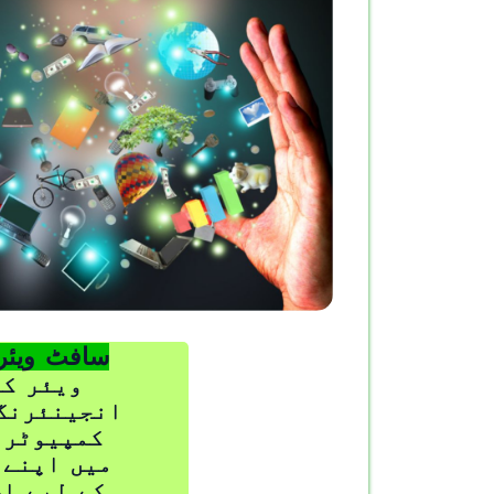
سافٹ ویئر 
ویئر کے
انجینئرنگ 
کمپیوٹر 
میں اپنے 
کے لیے ا