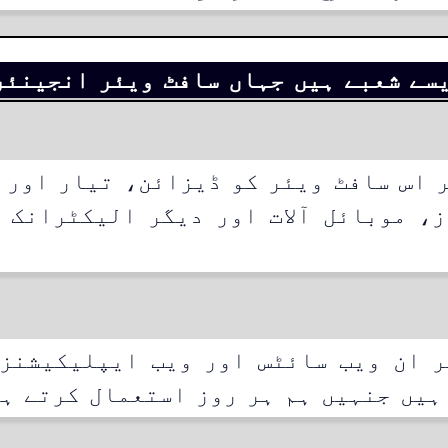
سے شعبے ہیں جہاں سافٹ ویئر انجینئر
 اس سافٹ ویئر کو ڈیزائن، تیار اور 
، موبائل آلات اور دیگر الیکٹرانک آ
ر ان ویب سائٹس اور ویب ایپلیکیشنز 
ہیں جنہیں ہم ہر روز استعمال کرتے ہ