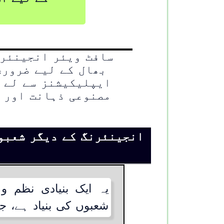
سافٹ ویئر انجینئرن
بھال کے لیے ضروری
ایپلیکیشنز سے لے ک
مصنوعی ذہانت اور 
انجینئرنگ کے دیگر شعبو
یہ ایک بنیادی نظم 
شعبوں کی بنیاد ہے، جی