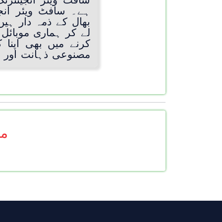
سافٹ ویئر انجینئرن
ہے۔ سافٹ ویئر انجی
بھال کے ذمہ دار ہی
لے کر ہماری موبائل 
کرنے میں بھی اپنا
مصنوعی ذہانت اور 
مز