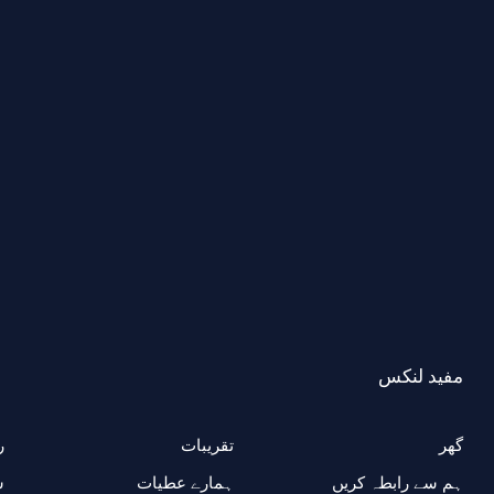
مفید لنکس
گھر
تقریبات
ر
ہم سے رابطہ کریں
ہمارے عطیات
ش