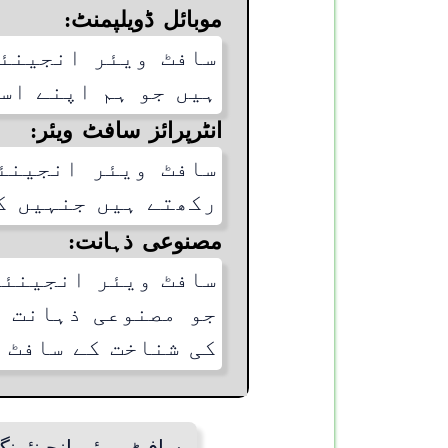
موبائل ڈویلپمنٹ:
سافٹ ویئر انجینئ
ہیں جو ہم اپنے اس
انٹرپرائز سافٹ ویئر:
سافٹ ویئر انجینئ
رکھتے ہیں جنہیں ک
مصنوعی ذہانت:
سافٹ ویئر انجینئر
جو مصنوعی ذہانت ک
کی شناخت کے سافٹ 