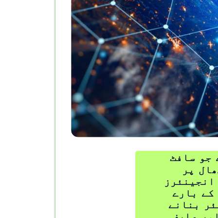
 جو سافٹ
ھال پر
 انجینئرز
کے بارے
ئر بنانے
ور صارف