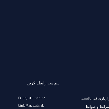
ہم سے رابطہ کریں
(+92) 3111687332
ازداری کی پالیسی
info@mustafai.pk
رائط و ضوابط