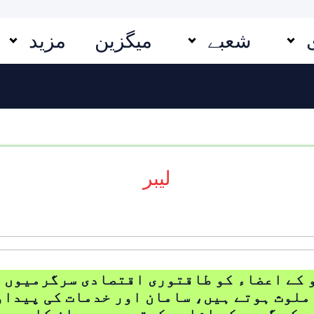
شعبے
میگزین
مزید
لیبر
 کے اعضاء کو طاقتوری اقتصادی سرگرمیوں 
ملوث ہوتے ہیں، سامان اور خدمات کی پیداو
 کے گروہ کو اشارہ کرتی ہے۔ یہ ان کاموں 