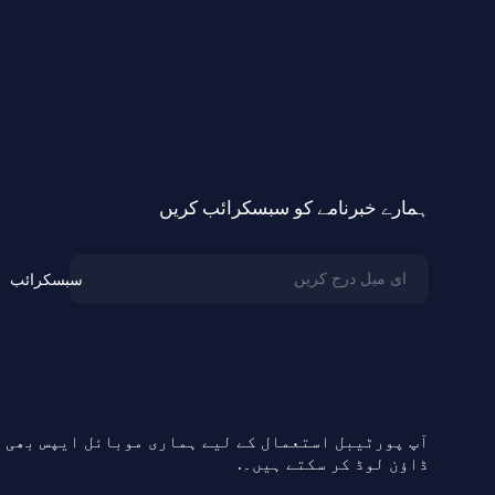
ہمارے خبرنامے کو سبسکرائب کریں
سبسکرائب
آپ پورٹیبل استعمال کے لیے ہماری موبائل ایپس بھی
ڈاؤن لوڈ کر سکتے ہیں۔.