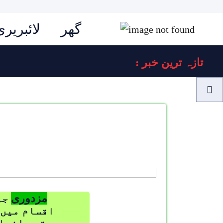
گھر
لائبریری
: تازہ ترین خبر
مزدوری
جو
اقسام میں 
مستعد افراد