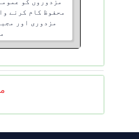
مزدوروں کو عموماً
محفوظ کام کرنے وا
مزدوری اور مجبو
مق
مز