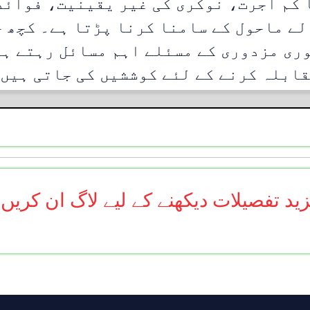
 کم اجرت، نوکری کی غیر یقینیت، فوائد
لے ماحول کے سامنا کرنا پڑتا ہے۔ کچھ خ
ری مزدوری کے مسئلے اہم مسائل رہتے ہی
ابلہ کرنے کے لئے کوششیں کی جاتی ہیں
ید تفصیلات دیکھنے کے لیے لاگ ان کریں