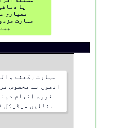
یا دماغی
معیاری می
مہارت مزدور
پیدا
مہارت رکھنے والے
انھوں نے مخصوص ترب
فوری انجام دینے
مثالیں میڈیکل ڈ