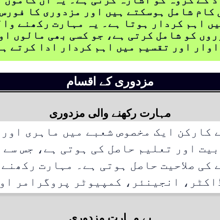
 کام شامل ہوسکتے ہیں اور مزدوری کا فورس 
ں اہم کردار ہوتا ہے۔ یہ مہارت رکھنے وال
وں کو شامل کرتی ہے، جو کسی بھی مالوں او
وار اور تقسیم میں اہم کردار ادا کرتے ہ
مزدوری کے اقسام
مہارت رکھنے والی مزدوری
 کارکن ایک مخصوص شعبے میں ماہری اور 
یت اور تعلیم حاصل کی ہوتی ہے، جس سے 
 کی صلاحیت حاصل ہوتی ہے۔ مہارت رکھنے 
اکٹر، انجینئر، کمپیوٹر پروگرامر اور
بے مہارت مزدوری