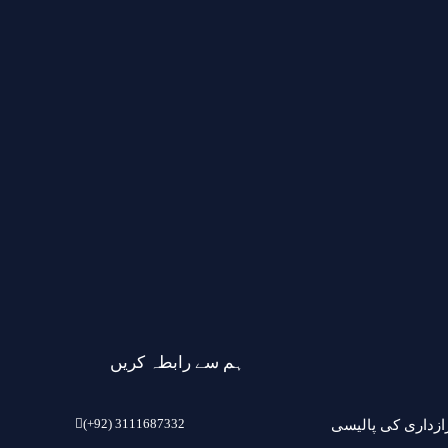
ہم سے رابطہ کریں
(+92) 3111687332
ازداری کی پالیسی