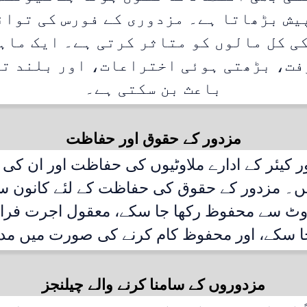
یش بڑھاتا ہے۔ مزدوری کے فورس کی توان
ی کل مالوں کو متاثر کرتی ہے۔ ایک ماہ
ت، بڑھتی ہوئی اختراعات، اور بلند تر
باعث بن سکتی ہے۔
مزدور کے حقوق اور حفاظت
ور کیئر کے ادارے ملاوٹیوں کی حفاظت اور ان ک
یں۔ مزدور کے حقوق کی حفاظت کے لئے کانون س
ٹ سے محفوظ رکھا جا سکے، معقول اجرت فراہ
جا سکے، اور محفوظ کام کرنے کی صورت میں مد
مزدوروں کے سامنا کرنے والے چیلنجز