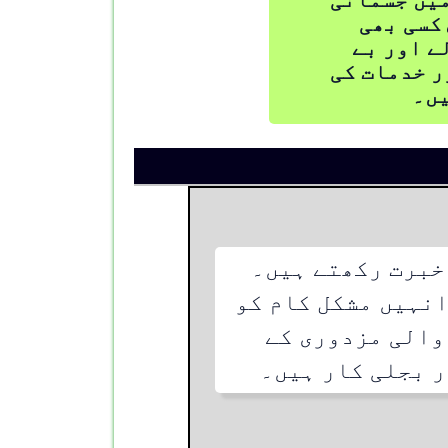
کسی بھی
ے اور بے
ر خدمات کی
یں۔
خبرت رکھتے ہیں۔
انہیں مشکل کام کو
والی مزدوری کے
 بجلی کار ہیں۔