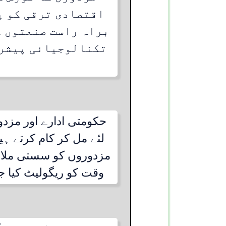
اقتصادی ترقی کو پ
براہ راست صنعتوں ک
تکنالوجیائی پیشرف
حکومتی ادارے اور مزد
لئے مل کر کام کرتے ہ
مزدوروں کو سستی ملاو
وقت کو ریگولیٹ کیا 