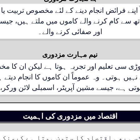
اپنے فرائض انجام دینے کے لئے مخصوص تربیت ی
تھ سے کام کرنے والے کاموں میں ملتے ہیں، جیسے 
اور صفائی کرنے والے۔
نیم مہارت مزدوری
وڑی سی تعلیم اور تجربہ ہوتا ہے لیکن ان کا 
نہیں ہوتی۔ وہ عموماً ان کاموں کا انجام دیتے ہ
 ہے، جیسے مشین آپریٹر، اسمبلی لائن ورکر، او
اقتصاد میں مزدوری کی اہمیت
سی بھی اقتصاد کا ستون ہوتا ہے کیونکہ