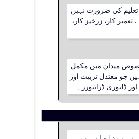
ا تعلیم کی ضرورت نہیں
تعمیر کار، زرخیز کار،
مخصوص میدان میں مکمل
یں جو معتدل تربیت اور
ر ڈلیوری ڈرائیورز۔
 یہ پیداوار اور