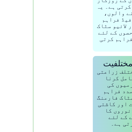
ں کے روزگار
کرتی ہے۔ یہ
ے والوں،
یڈ فراہم
 لائیو سٹاک
صوں کے لئے
فراہم کرتی
ختلفیت
ختلف زراعتی
امل کرنا
میوں کی
دد فراہم
سٹاک فارمنگ
 اور کاشتی
نوروں کا
 کے لئے
تی ہے۔