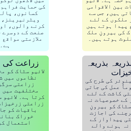
م حصہ ہے۔ لائیو
میں لاکھوں لوگو
ت بین الاقوامی
کی حمایت فراہم 
تی ہیں، جس سے
کسانوں، پالن
 ملکوں کے لئے
ویٹرنیرینز، ف
 پیدا ہوتے ہیں
کرنے والوں، اور
ک کی بیرونِ ملک
صنعت کے دوسرے ح
لوث ہوتے ہیں۔
ملازمتی مواقع 
ہے۔
ذریعہ بذریعہ
زراعت کی م
یزات
لائیو سٹاک کو م
نظاموں میں ش
ینوئر کی طرح کی
زراعتی سرگر
ماً عمل کی جاتی
مختلفیت میں م
تی کاشت کے لئے
کرتا ہے۔ لائیو 
 کے خصوصیات نہ
زراعتی زرخیزات
سٹاک کو بیرونِ
باقیات کو جا
رچنے کی اجازت
خوراک بنانے
تی پیداوار کے
استعمال کر
نہ ہونے والے