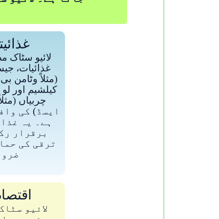
غذائی
لائیو سٹاک م
غذائیات، جیس
کیلشیم اور لو
ایسڈ) کی واف
ہے۔ یہ غذا
برقرار رک
ترقی کی حما
ضرور
اقتصاد
لائیو سٹاک