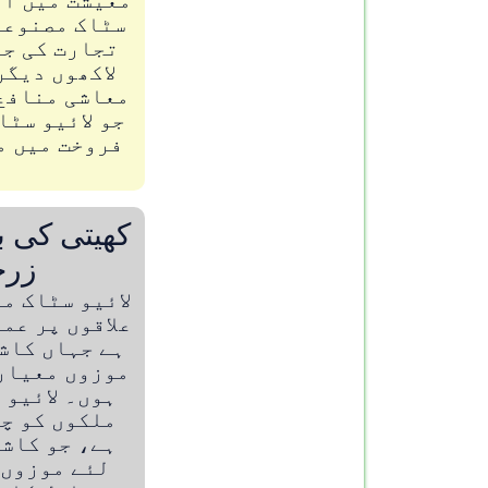
معیشت میں اہ
سٹاک مصنوعا
تجارت کی جا
لاکھوں دیگر
معاشی منافع
جو لائیو سٹا
فروخت میں م
کھیتی کی ب
زرخ
لائیو سٹاک م
علاقوں پر عمو
ہے جہاں کاش
موزوں معیار
ہوں۔ لائیو 
ملکوں کو چ
ہے، جو کاش
لئے موزوں 