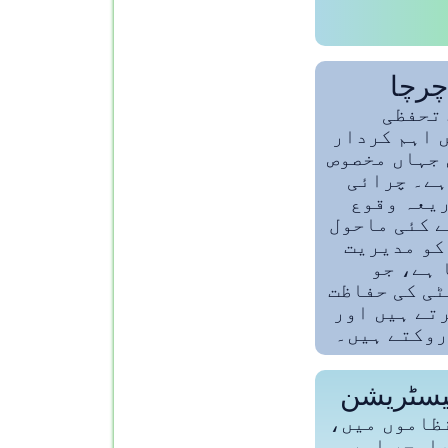
رچا
 تحفظی
 اہم کردار
 جہاں مخصوص
ہے۔ چرائی
یعہ وقوع
 کئی ماحول
کو مدیریت
 ہے، جو
ی کی حفاظت
تے ہیں اور
روکتے ہیں۔
یسٹریشن
نظاموں میں،
اسچر اور