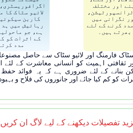
نے اور مختلف
اگرافوریسٹری، 
 ٹرانسپورٹیشن،
لائیو سٹاک کا م
ر نگرانی میں
کاربن سیکوئیس
دد کرنے کے لئے
رہائیش میں ہدا
بھرتے ہیں۔
ہے، جو ماحولیا
کے اثرات کو کم
مدد کرتا
 سٹاک فارمنگ اور لائیو سٹاک سے حاصل مصنوعا
 ثقافتی اہمیت کو انسانی معاشرت کے لئے اہم
مکن بنانے کے لئے ضروری ہے کہ یہ فوائد حفظ
رات کو کم کیا جائے اور جانوروں کی فلاح و بہب
ید تفصیلات دیکھنے کے لیے لاگ ان کریں