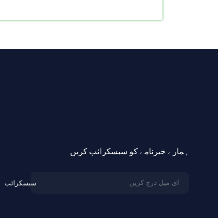
ہمارے خبرنامے کو سبسکرائب کریں
سبسکرائب