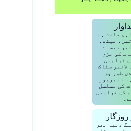
اوار
اہم ماخذ ہے
ین، میٹھ،
ور دوسرے
ت کی بڑی
ی فراہمی
لائیو سٹاک
ی طور پر
سے بھرپور
 کی مسلسل
 کی فراہمی
ے۔
 روزگار
نگ دنیا بھر