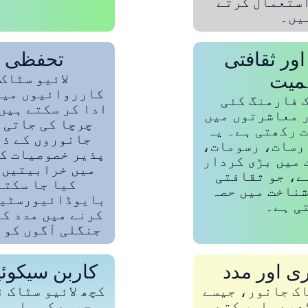
استعمال کرتے
یں۔
اور ثقافتی
تحفظی چ
میت
لائیو سٹاک
کارروائیوں میں
ک فارمنگ کئی
ادا کر سکتے ہیں
 معاشرتوں میں
چرچا کی جاتی 
 رکھتی ہے۔ یہ
جانوروں کے ذر
رسات، رسومات،
پذیر خصوصیات کے
 میں بڑی کردار
میں خرابیتیں 
ے، جو ثقافتی
کیا جا سکتا
شناخت میں حصہ
بایوڈائیورسٹیٹ
ی ہے۔
کرنے میں مدد کر
جنگلی آگوں کو 
ی اور مدد
کاربن سیکوئ
اک جانور، جیسے
کچھ لائیو سٹاک 
دھے، اور کتے،
جیسے کہ سلووپ