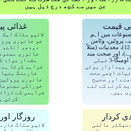
جن میں سے کچھ درج ذیل ہیں
تی قیمت
غذائی پید
صنوعات میں اہم
لائیو سٹاک ایک 
ے پروٹین، وٹامن
جو جانوری پروٹ
(مثلاً وٹامن بی 12)، معدنیات (مثلاً
دودھ، انڈے، ا
ہے)، اور صحت مند
جانوری مصنوعا
چربیاں (مثلاً اومیگا-3 فیٹی
مقدار مواد ک
ر پیداوار ہوتی
فراہم کرتا ہے۔ 
ئیات اچھی صحت
فارمنگ بنیاد
ھنے اور صحیح
جانوری پروٹین 
یت کرنے کے لئے
خوراکی مصنوعات
ی ہیں۔
فراہمی کے ذرائع
کرتی ہ
ی کردار
روزگار اور
 سیکٹر عالمی
لائیو سٹاک فارم