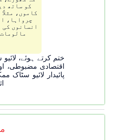
کو ساتھ دی
کاموں، مثلاً
چرواہا، او
انسانوں کی م
مالومات 
ختم کرتے ہوئے، لائیو
اقتصادی مضبوطی، اور
پائیدار لائیو سٹاک م
اث
مز