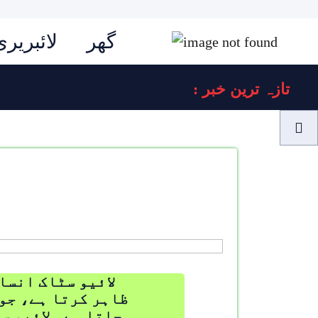
گھر
لائبریری
: تازہ ترین خبر
لائیو سٹاک انسا
ظاہر کرتا ہے، جو 
جاتا ہے۔ لائیو س