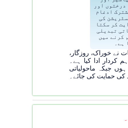
درختوں اور
شترک ادغام
ٹریشن کی
یت کر سکتا
تی تبدیلی
 کرنے میں
 ہے۔
ت نے خوراک، روزگار،
 کردار ادا کیا ہے۔
 ہوں جبکہ ماحولیاتی
ود کی حمایت کی جائے۔
۔