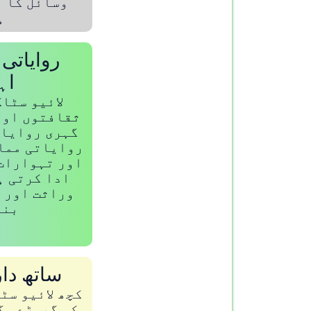
وسائل کا 
ہ
روایاتی 
اہ
لائیو سٹا
ثقافتوں اور
گہری روایات
روایاتی مما
اور تہوارات
ادا کرتی ہ
وراثت اور 
بنت
ساتھ دار
کچھ لائیو سٹ
کہ گھوڑے، گ