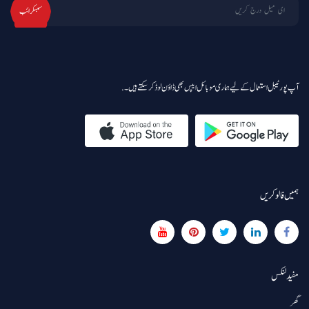
سبسکرائب
آپ پورٹیبل استعمال کے لیے ہماری موبائل ایپس بھی ڈاؤن لوڈ کر سکتے ہیں۔.
ہمیں فالو کریں
مفید لنکس
گھر