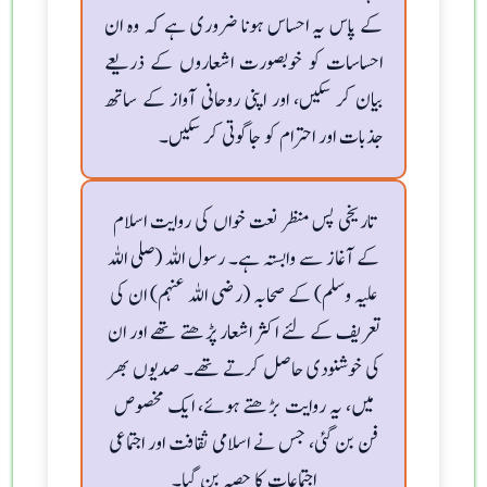
کے پاس یہ احساس ہونا ضروری ہے کہ وہ ان
احساسات کو خوبصورت اشعاروں کے ذریعے
بیان کر سکیں، اور اپنی روحانی آواز کے ساتھ
جذبات اور احترام کو جاگوتی کر سکیں۔
تاریخی پس منظر نعت خواں کی روایت اسلام
کے آغاز سے وابستہ ہے۔ رسول اللہ (صلی اللہ
علیہ وسلم) کے صحابہ (رضی اللہ عنہم) ان کی
تعریف کے لئے اکثر اشعار پڑھتے تھے اور ان
کی خوشنودی حاصل کرتے تھے۔ صدیوں بھر
میں، یہ روایت بڑھتے ہوئے، ایک مخصوص
فن بن گئی، جس نے اسلامی ثقافت اور اجتماعی
اجتماعات کا حصہ بن گیا۔