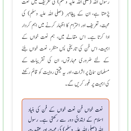
رسول اللہ (صلی اللہ علیہ وسلم) کی تعریف میں نعت
پڑھتا ہے، ان کے پیغامبر (صلی اللہ علیہ وسلم) کی
محبت، تعریف اور احترام کا اظہار کرنے میں اہم کردار
ادا کرتا ہے۔ اس مقالے میں، ہم نعت خواں کے
اہمیت، اس فن کی تاریخی پس منظر، نعت خواں بننے
کے لئے ضروری مہارتوں، ان کی تقریبات کے
مسلمان سماج پر اثرات، اور یہ قیمتی روایت کو قائم رکھنے
کی اہمیت پر غور کریں گے۔
نعت خواں فن نعت خواں کے فن کی بنیاد
اسلام کے ابتدائی دور سے رکھتی ہے۔ رسول
اللہ (صلی اللہ علیہ وسلم) کی محبت اور عقیدت