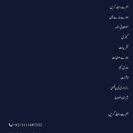
ہم سے رابطہ کریں
ہمارے بارے میں
مصطفائی سٹور
گیلری
تقریبات
ہمارے عطیات
ہماری ٹیم
تاثرات
رازداری کی پالیسی
شرائط و ضوابط
ہم سے رابطہ کریں
(+92) 3111687332