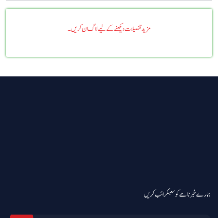
مزید تفصیلات دیکھنے کے لیے لاگ ان کریں۔
ہمارے خبرنامے کو سبسکرائب کریں