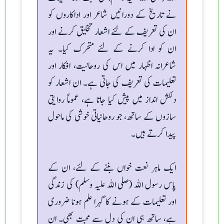
نے تاریخ کے دورانیں شاعر اور اداکاروں کو
ان کی تعریف کے لئے اشعار تخلیق کرنے اور
ان کو ادا کرنے کے لئے متحرک کیا۔ یہ
شاعرانہ اظہار میں اس کی روحانیت، افکار اور
تعلیمات کی تعریف کی جاتی ہے۔ ان اشعار کو
دلکش انداز میں پیش کیا جاتا ہے، عموماً روایتی
سازوں کے ساتھ، جو روحانیاتی خوشی کی ماحول
پیدا کرتے ہیں۔
ایک ماہر نعت خواں بننے کے لئے، ان کے
پاس رسول اللہ (صلی اللہ علیہ وسلم) کی زندگی
اور تعلیمات کے ہونے کا گہرا علم ہونا ضروری
ہے، ساتھ ہی ان کی دل سے محبت بھی۔ ان