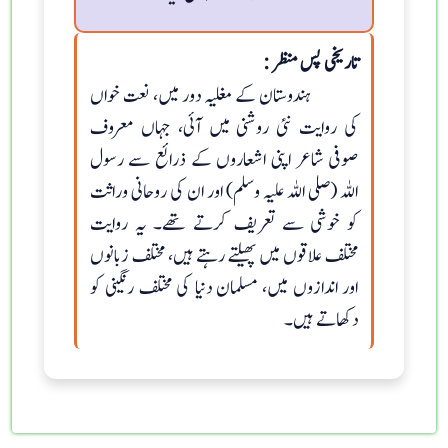
تاریخی پس منظر :
ہندوستان کے مغلیہ دور میں، نعت خواں
کی روایت نئی روشنی میں آئی، جہاں معروف
صوفی شاعر اپنی اشعاروں کے ذرائع سے رسول
اللہ (صلی اللہ علیہ وسلم) اور ان کی روحانی وراثت
کو خوشی سے تعریف کرتے تھے۔ یہ روایت
مختلف علاقوں میں پھیلتے رہتے ہیں، مختلف زبانوں
اور اندازوں میں، مسلمان دنیا کی مختلف رنگینی کو
دکھاتے ہیں۔