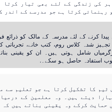
ہر کی زندگی کے لئے بھی تیار کرتا ہ
 رہنمائی کرتا ہے جو مدرسے کے اندر ک
پیدا کرنے کے لئے مدرسہ کے مالک کو ذرائع 
ہیز شدہ کلاس روم، کتب خانے، تجرباتی کم
میاں شامل ہوتی ہیں۔ ان کو یقینی بناتے
خوب استفادہ حاصل ہو سکے۔.
 ٹیم کا تشکیل کرتا ہے جو تعلیم سے مح
ہارا دیتے ہیں۔ وہ معلمین کے درمیا
 حمایت کرکے وہ یقینی بناتے ہیں کہ 