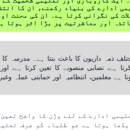
 ایک کاروباری اور تعلیمی شخصیت کے 
می ادارے کی بنیاد رکھنے، ان کا انتظ
ات کی نگرانی کرتا ہے۔ ان کی محنت او
تذہ اور معاشرتیت پر بڑا اثر ہوتا ہ
ہ داریوں کا باعث بنتا ہے۔ مدرسہ کا مال
 ہے، نصابی منصوبے کا تعین کرتا ہے، اور تع
تا ہے معلمین، انتظامیہ اور حمایتی عملہ وغ
لیمی ادارے کے لئے وژن کا واضح تعین 
یکھا ہوتا ہے جو طلباء کو صرف تعلیم