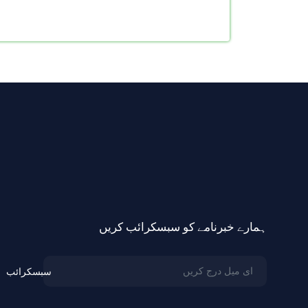
ہمارے خبرنامے کو سبسکرائب کریں
سبسکرائب