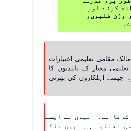
طور پر، مدرسہ
ام کرنے اور
ر وژن طلبوں،
ے۔
ک مقامی تعلیمی اختیارات
لیمی معیار کے پابندیوں کا
یرہ جیسے اہلکاروں کی بھرتی
کرتا ہے۔ انہوں نے ایسے
ی افضلیت ہی نہیں بلکہ