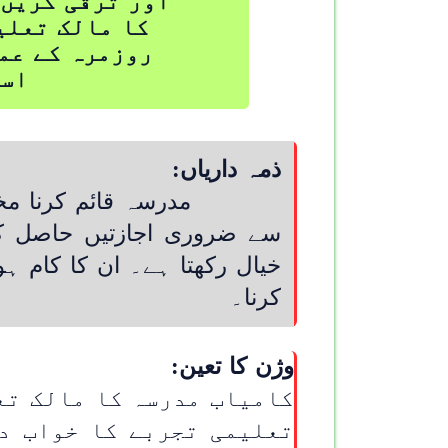
اور ترقی کریں۔
کا مالک تعلی
روزمرہ کے عمل
اسا
ذمہ داریاں:
مدرسہ قائم کرنا مختلف ذم
سے ضروری اجازتیں حاصل کرتا
خیال رکھتا ہے۔ ان کا کام ہو
کرنا۔
وژن کا تعین:
کامیاب مدرسہ کا مالک تع
تعلیمی تجربے کا خواب د