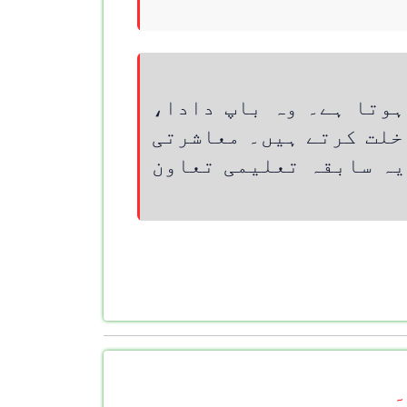
ہوتا ہے۔ وہ باپ دادا،
خلت کرتے ہیں۔ معاشرتی
یہ سابقہ تعلیمی تعاون
۔