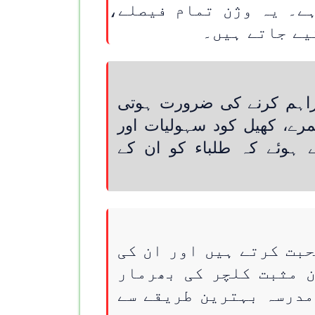
ے۔ یہ وژن تمام فیصلے،
یے جاتے ہیں۔
فراہم کرنے کی ضرورت ہوتی
رے، کھیل کود سہولیات اور
 ہوئے کہ طلباء کو ان کے
بت کرتے ہیں اور ان کی
ن مثبت کلچر کی بھرمار
مدرسہ بہترین طریقے سے