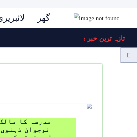
گھر
لائبریری
: تازہ ترین خبر
مدرسہ کا مالک 
نوجوان ذہنوں 