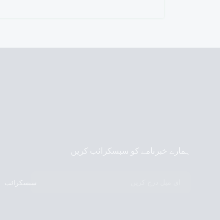
ہمارے خبرنامے کو سبسکرائب کریں
سبسکرائب