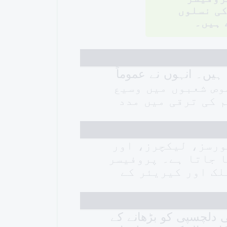
کی نسلوں
 ہیں۔
ہیں۔ انہوں نے عموماً
 اپنے مخصوص شعبوں میں وسیع
 کی ترقی میں مدد
ورسز، لیکچرز، اور
ا جاتا ہے۔ پروفیسر
لک اور کیریئر کے
ی دلچسپی کو بڑھانے کے