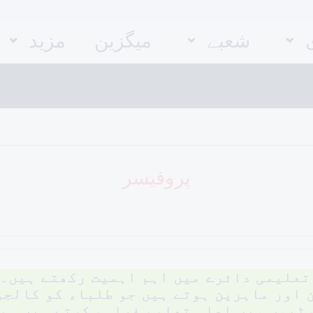
شعبے
میگزین
مزید
پروفیسر
تعلیمی دائرے میں اہم اہمیت رکھتے ہیں۔ 
 اور ماہرین ہوتے ہیں جو طلباء کو کالجو
ٹیوں میں اعلی تعلیم فراہم کرتے ہیں۔ پ