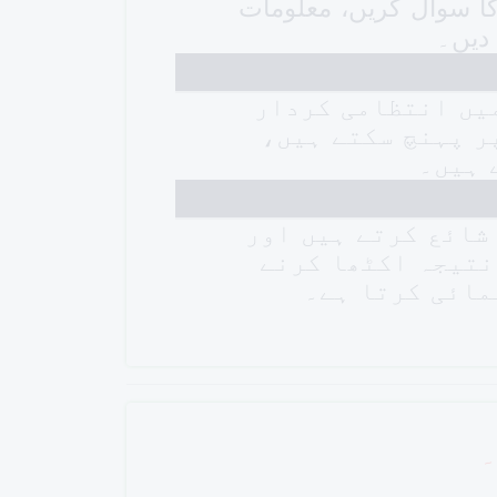
کا سوال کریں، معلومات
 دیں۔
میں انتظامی کردار
ر پہنچ سکتے ہیں،
 ہیں۔
 شائع کرتے ہیں اور
 نتیجہ اکٹھا کرنے
مائی کرتا ہے۔
۔