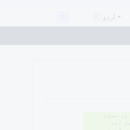
اردو
لاگ ان کریں
وہ معزز
ں اور
روفیسر