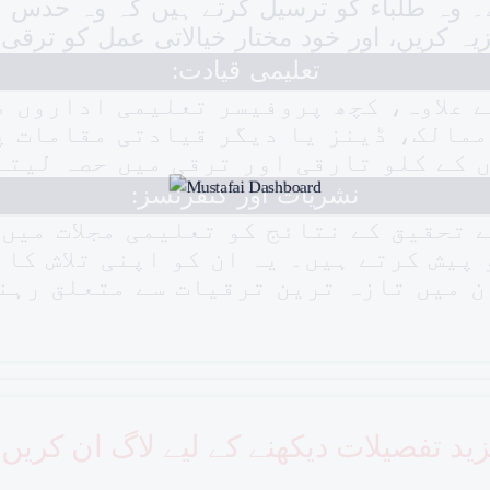
ہے۔ وہ طلباء کو ترسیل کرتے ہیں کہ وہ حدس 
یہ کریں، اور خود مختار خیالاتی عمل کو ترقی
تعلیمی قیادت:
 علاوہ، کچھ پروفیسر تعلیمی اداروں 
ممالک، ڈینز یا دیگر قیادتی مقامات پ
 کے کلو تارقی اور ترقی میں حصہ لیتے
نشریات اور کنفرنسز:
 تحقیق کے نتائج کو تعلیمی مجلات میں
پیش کرتے ہیں۔ یہ ان کو اپنی تلاش کا
ن میں تازہ ترین ترقیات سے متعلق رہن
ید تفصیلات دیکھنے کے لیے لاگ ان کریں