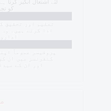
لئے اشتعال انگیز کرتا 
کو تجز
تعلیم اور تحقیق کے
ادا کرتے ہیں۔ وہ 
اداروں
پروفیسر عموماً اپنے
کنفرنسز میں ان کو 
اور ان کے میدا
مز