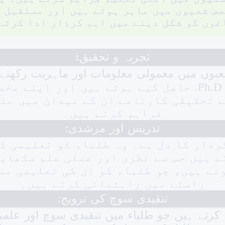
ص شعبوں میں ماہر ہوتے ہیں اور مستقبل 
غوں کو شکل دینے میں اہم کردار ادا کرتے
تجربہ و تحقیق
:
عبوں میں معمولی معلومات اور ماہریت رکھتے 
ایڈوانسڈ درجات، جیسے Ph.D. حاصل کیے ہوتے ہیں اور
ے تحقیقی کارنامے ان کے میدان میں علم
فراہم کرتے ہیں۔
تدریس اور مرشدی:
ردار کا دل ہے۔ وہ طلباء کو تعلیمی ک
 ہیں جس سے نظری اور عملی علم سکھای
وتے ہیں، جو طلباء کو ان کی تعلیمی مس
راستے میں راہنمائی کرتے ہیں۔
تنقیدی سوچ کی ترویج:
 کرتے ہیں جو طلباء میں تنقیدی سوچ اور علم