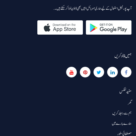
آپ پورٹیبل استعمال کے لیے ہماری موبائل ایپس بھی ڈاؤن لوڈ کر سکتے ہیں۔.
ہمیں فالو کریں
مفید لنکس
گھر
ہم سے رابطہ کریں
ہمارے بارے میں
مصطفائی سٹور