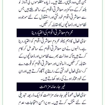
جن میں وہ دلچسپی رکھتے ہیں۔ زیادہ مظلوموں کی آواز کو
بلند کر کے، وہ کمزور معاشرتی اقوام کے ساتھ ملتے ہیں جس
سے معاشرتی اقوام خودختی اور استقلال کے لئے موجودہ
نظاموں اور ڈھانچوں کا مقابلہ کر سکیں۔
محروم معاشرتی اقوام کی اختیار دینا
سماجی فعال کا اہم پہلو محروم معاشرتی اقوام کو اختیار دینا
ہے۔ انہوں نے ان معاشرتی اقوام کے ساتھ مل کر کام
کرتے ہیں تاکہ وہ ذلت بھرے نظاموں اور ڈھانچوں کے
مقابلہ کر سکیں۔ انسانوں اور معاشرتی اقوام کو قوت دے
کر، سماجی فعال خودختی کے راستے پر آگاہ کرتے ہیں اور ان
کے خود مختار ہونے کی راہ دکھاتے ہیں۔
غیر جارحانہ مزاحمت
سماجی فعال عموماً غیر جارحانہ مزاحمت کو ایک ذریعہ تبدیلی
کے لئے منتخب کرتے ہیں۔ وہ پرامن احتجاجات، عدم