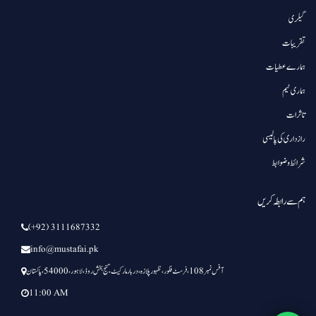
گیلری
تقریبات
ہمارے عطیات
ہماری ٹیم
تاثرات
رازداری کی پالیسی
شرائط و ضوابط
ہم سے رابطہ کریں
(+92) 3111687332
info@mustafai.pk
آفس نمبر 108 ، فرسٹ فلور ،ظہور پلازہ،دربار مارکیٹ، گنج بخش روڈ،لاہور،54000،پاکستان
11:00 AM