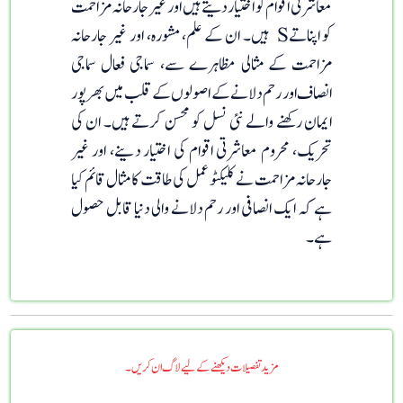
معاشرتی اقوام کو اختیار دیتے ہیں اور غیر جارحانہ مزاحمت
کو اپناتےS ہیں۔ ان کے علم، مشورہ، اور غیر جارحانہ
مزاحمت کے مثالی مظاہرے سے، سماجی فعال سماجی
انصاف اور رحم دلانے کے اصولوں کے قلب میں بھرپور
ایمان رکھنے والے نئی نسل کو محسن کرتے ہیں۔ ان کی
تحریک، محروم معاشرتی اقوام کی اختیار دینے، اور غیر
جارحانہ مزاحمت نے کلیکٹو عمل کی طاقت کا مثال قائم کیا
ہے کہ ایک انصافی اور رحم دلانے والی دنیا قابل حصول
ہے۔
مزید تفصیلات دیکھنے کے لیے لاگ ان کریں۔