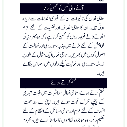
آنے والی نسل کو محسن کرنا
سماجی فعال کی تاثیرات ان کے فوری اقدامات سے زیادہ
ہوتی ہیں۔ ان کا سماجی انصاف اور فضیلت کے لئے عزم
اٹھانے والے فوجداروں کو محسن کرتا ہے تاکہ وہ بہتر دنیا کی
خواہش کے لئے لڑنے میں جذبہ، ہمدردی اور فعالیت کے
اصول کو دل میں بھریں۔ سماجی فعال ایک مثال کے طور پر
خدشہ، ہمدردی اور فعالیت کیلئے دلوں میں احساس جگاتے
ہیں۔
ختم کرتے ہوئے
ختم کرتے ہوئے، سماجی فعال معاشرت میں مثبت تبدیلی
کے پیچھے محرک قوت ہوتے ہیں۔ اپنی بے حد محنت،
انصاف کے لئے عزم اور سماجی مسائل کے انتظام کے لئے
تعلیم دیکر، وہ موجودہ نظاموں کا سامنا کرتے ہیں، محروم