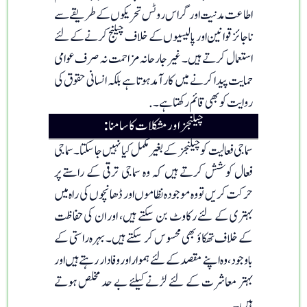
اطاعت مدنیت اور گراس روٹس تحریکوں کے طریقے سے
ناجائز قوانین اور پالیسیوں کے خلاف چیلنج کرنے کے لئے
استعمال کرتے ہیں۔ غیر جارحانہ مزاحمت نہ صرف عوامی
حمایت پیدا کرنے میں کارآمد ہوتا ہے بلکہ انسانی حقوق کی
روایت کو بھی قائم رکھتا ہے۔.
چیلنجز اور مشکلات کا سامنا
:
سماجی فعالیت کو چیلنجز کے بغیر مکمل کیا نہیں جا سکتا۔ سماجی
فعال کوشش کرتے ہیں کہ وہ سماجی ترقی کے راستے پر
حرکت کریں تو وہ موجودہ نظاموں اور ڈھانچوں کی راہ میں
بہتری کے لئے رکاوٹ بن سکتے ہیں، اور ان کی حفاظت
کے خلاف تھکاؤ بھی محسوس کر سکتے ہیں۔ بہرہ راستی کے
باوجود، وہ اپنے مقصد کے لئے ہموار اور وفادار رہتے ہیں اور
بہتر معاشرت کے لئے لڑنے کیلئے بے حد مخلص ہوتے
ہیں۔