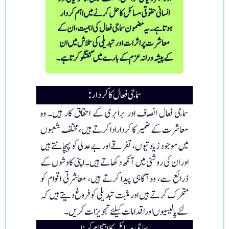
انسانی حقوقی مسائل کا حل کرنے میں اہم کردار
ہوتا ہے۔ یہ مضمون سماجی فعال کی اہمیت، ان کے
معاشرت پر اثرات اور تبدیلی کی تلاش میں ان
کے پیشہ ورانہ عزم کے بارے میں گفتگو کرتا ہے۔
سماجی فعال کا کردار
:
سماجی فعال انصاف اور برابری کے احقاق کار ہیں۔ وہ
معاشرت کے ضمیر کا کردار ادا کرتے ہیں، مختلف شعبوں
میں موجود زیادتیوں، تفرقے اور بے عدلی کو پہچانتے ہیں
اور ان کی روشنی میں آنکھ دکھاتے ہیں۔ اپنی کاوشوں کے
ذرائع سے، وہ آگاہی پیدا کرتے ہیں، معاشرتی اقوام کو
متحرک کرتے ہیں اور مثبت تبدیلی کو فروغ دیتے ہیں کہ
لئے پالیسیوں اور اقدامات کیلئے تجویزات کریں۔