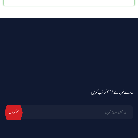
ہمارے خبرنامے کو سبسکرائب کریں
سبسکرائب