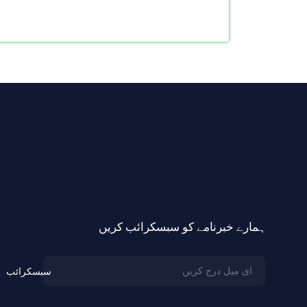
ہمارے خبرنامے کو سبسکرائب کریں
سبسکرائب