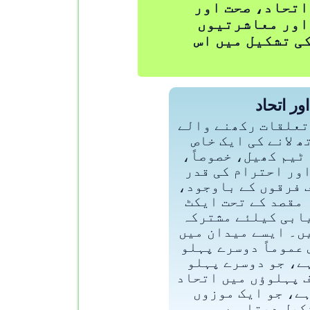
 اتحاد، صحت اور
 اور معاشرتیوں
ی تشکیل میں اس
ور اتحاد
تعلقات رکھنے والے
 لانے کی ایک خاص
ٹیم کھیل، خصوصاً،
ور احترام کی قدر
 فرقوں کے باوجود،
 مقصد کے تحت ایکٹ
ابی کیلئے مشترکہ
ں۔ ایسے میدان میں
عموماً دوسرے پہلو
ے، جو دوسرے پہلو
 پہلوؤں میں اتحاد
ے، جو ایک موزوں
کیل دیتا ہے۔