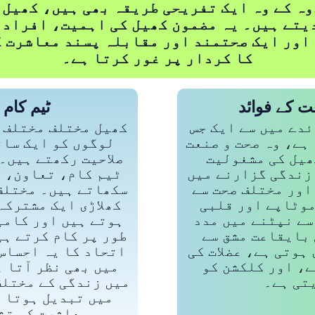
وہ کے وہ ایک تفریحی طریقہ بھی ہیں، کھیل
یتے ہیں۔ یہ مضمون کھیل کی اہمیت، افراد
 اور ایک صحتمند اور مقابلہ پسند معاشرت ک
کا کردار پر غور کرتا ہے۔
 کے فوائد
ٹیم کام ا
ئدے میں سے ایک جس
کھیل مختلف مختلف 
 ہے، وہ صحت و صنعت
لوگوں کو ایک ساتھ
ھیل کی مشغولیت
صلاحیت رکھتے ہیں۔ 
زندگی گزارنے میں
ٹیم کام، تعاون، ا
اور مختلف صحت سے
سکھاتے ہیں۔ مختلف
 موٹاپے اور قلبی
کھلاڑی ایک مشترکہ
سے نپٹنے میں مدد
ہوتے ہیں اور کامی
 بایقاعت مشق سے
طور پر کام کرتے ہی
ہوتی ہے، عضلات کی
اتحاد کا یہ احساس 
ے، اور کلکشن کو
میں بھی نظر آتا ہ
تی ہے۔
میں زندگی کے مختلف
میں تبدیل ہوتا ہ
معاشرت کی تش