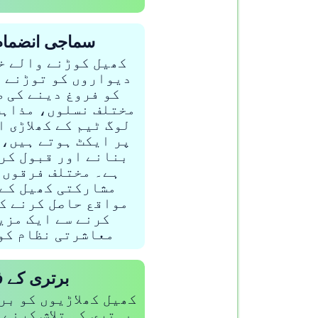
سماجی انضمام
کھیل کوڑنے والے خ
دیواروں کو توڑنے 
کو فروغ دینے کی 
مختلف نسلوں، مذاہب
لوگ ٹیم کے کھلاڑی 
پر ایکٹ ہوتے ہیں، 
بنانے اور قبول کر
ہے۔ مختلف فرقوں 
مشارکتی کھیل کے
مواقع حاصل کرنے ک
کرنے سے ایک مزی
معاشرتی نظام کو
برتری کے ف
کھیل کھلاڑیوں کو بر
بہتری کی تلاش کرنے