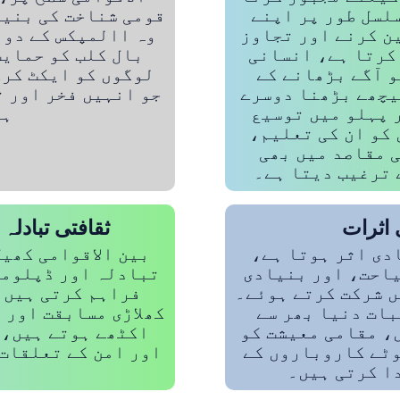
سلسل طور پر اپنے
قومی شناخت کی بنیا
ن کرنے اور تجاوز
وہ االمپکس کے دور
کرتا ہے، انسانی
بال کلب کو حمایت
و آگے بڑھانے کے
لوگوں کو ایکٹ کرک
یچھے بڑھنا دوسرے
جو انہیں فخر اور ت
 پہلو میں توسیع
ہے
 کو ان کی تعلیم،
 مقاصد میں بھی
 ترغیب دیتا ہے۔
 اثرات
ثقافتی تبادلہ
دی اثر ہوتا ہے،
بین الاقوامی کھی
یاحت، اور بنیادی
تبادلہ اور ڈپلومی
ں شرکت کرتے ہوئے۔
فراہم کرتی ہیں۔
بات دنیا بھر سے
کھلاڑی مسابقت اور 
، مقامی معیشت کو
اکٹھے ہوتے ہیں، 
وٹے کاروباروں کے
اور امن کے تعلقات 
ا کرتی ہیں۔