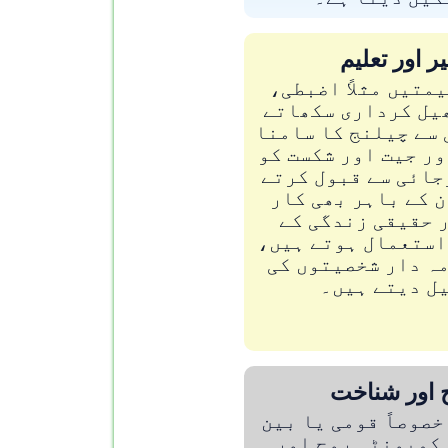
ر اور تعلیم
متیں مثلاً اضبطی،
یل کرداری سکھاتے
 سے چیلنج کا سامنا
ر جیت اور شکست کو
جائی سے قبول کرتے
 کے باہر بھی کار
 حقیقی زندگی کے
استعمال ہوتے ہیں،
ہ دار شخصیتوں کی
ل دیتے ہیں۔
 اور شناخت
صوصاً قومی یا بین
 کمیونٹی روح اور