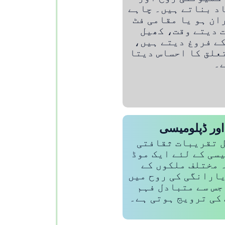
د بناتے ہیں۔ چاہے
ان ہو یا مقامی فٹ
 دیتے وقت، کھیل
ے فروغ دیتے ہیں،
علق کا احساس دیتا
۔
 اور ڈپلومیسی
ل تقریبات ثقافتی
سی کے لئے ایک موڈ
 مختلف ملکوں کے
یارانگی کی روح میں
جس سے متبادل فہم
کی ترویج ہوتی ہے۔