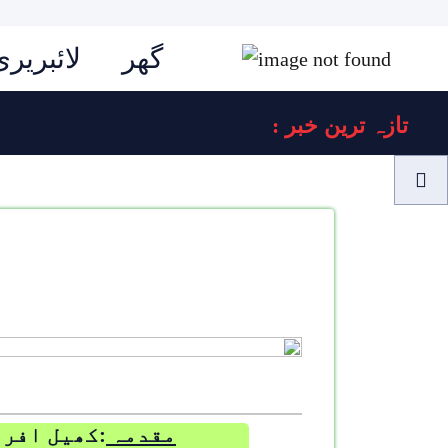
گھر
لائبریری
: تازہ ترین خبر
مقدمہ
:کھیل افرا