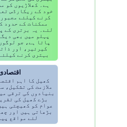
ہے۔ کھلاڑیوں کو م
خود کے ریکارڈس تعی
کرنے کیلئے مجبور 
ممکنات کے حدود ک
لئے۔ یہ برتری کے پ
پہلو میں بھی دیگر
پاتا ہے، جو لوگوں
کیرئیر، اور ذاتی
بہتری کرنے کیلئے
اقتصادی
کھیل کا اہم اقتصا
ملازمت کی تشکیل، س
بنیادوں کی ترقی می
بڑے کھیل کی تقری
عوام کو کھیچتی ہیں
بڑھاتی ہیں اور چھ
لئے مواقع پید