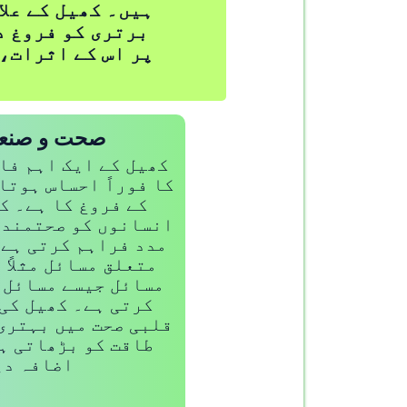
ہیں۔ کھیل کے علا
برتری کو فروغ د
پر اس کے اثرات،
صحت و صنعت
کھیل کے ایک اہم فا
کا فوراً احساس ہوتا
کے فروغ کا ہے۔ ک
انسانوں کو صحتمند 
مدد فراہم کرتی ہے 
متعلق مسائل مثلاً
مسائل جیسے مسائل 
کرتی ہے۔ کھیل کی
قلبی صحت میں بہتری 
طاقت کو بڑھاتی ہ
اضافہ دی