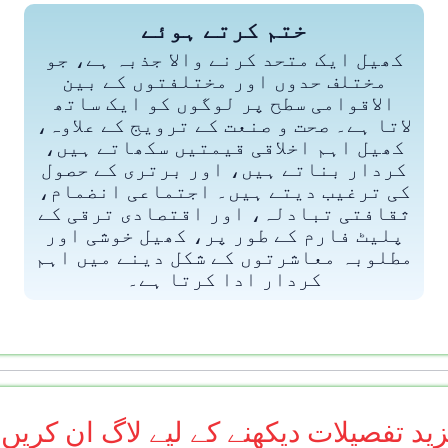
ختم کرتے ہوئے
کھیل ایک متحد کرنے والا جذبہ ہے، جو
مختلف حدوں اور مختلفتوں کے بین
الاقوامی سطح پر لوگوں کو ایک ساتھ
لاتا ہے۔ صحت و صنعت کے ترویج کے علاوہ،
کھیل اہم اخلاقی قیمتیں سکھاتے ہیں،
کردار بناتے ہیں، اور برتری کے حصول
کی ترغیب دیتے ہیں۔ اجتماعی انضمام،
ثقافتی تبادلہ، اور اقتصادی ترقی کے
پلیٹ فارم کے طور پر، کھیل خوشی اور
مطلوبہ معاشرتوں کے شکل دینے میں اہم
کردار ادا کرتا ہے۔
ید تفصیلات دیکھنے کے لیے لاگ ان کریں