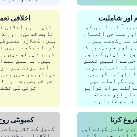
 اور شاملیت
اخلاقی تعمی
صوصاً انسانوں کو
کھیل اہم اخلاقی قی
اور سماجی انضمام
ثابت قدمی، اور کھ
طاقت رکھتے ہیں۔
ہیں۔ کھلاڑی مضبوطی
، اور قومیتوں کے
کرنا سیکھتے ہیں او
اور حمایتی کے طور
دوسرے پہلو میں ہر
جس سے انہیں تعلق
ہیں۔ یہ سبق میدان
نے کا احساس ہوتا
آمد ہوتے ہیں اور
کے لوگوں کو بھی
سیناریوز میں بھی 
 پروگرامات میں
جو خوبصورت اور ذم
ے لئے مواد فراہم
ترقی کی تشکی
دار اور مختلف
 فروغ ملتا ہے۔
روغ کرنا
کمیونٹی روح
تری حاصل کرنے اور
کھیل کے تقریبات، خ
 کیلئے مجبور کرتا
الاقوامی سطح پر،