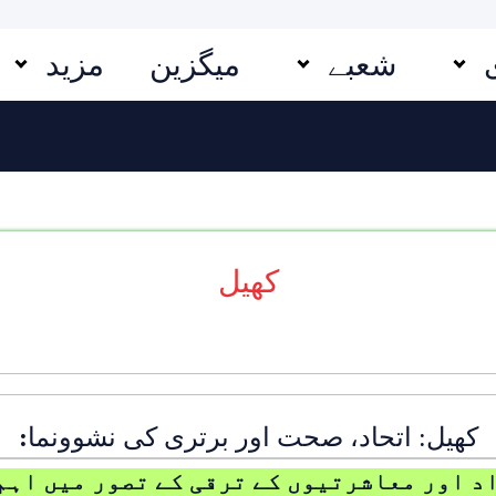
شعبے
میگزین
مزید
کھیل
کھیل: اتحاد، صحت اور برتری کی نشوونما
:
د اور معاشرتیوں کے ترقی کے تصور میں اہم