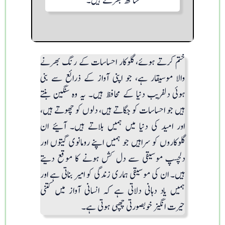
ساتھ بھرتے ہیں۔
ختم کرتے ہوئے، گلوکار احساسات کے رنگ بھرنے
والا موسیقار ہے، جو اپنی آواز کے ذرائع سے بنی
ہوئی دلفریب دنیا کے محافظ ہیں۔ یہ وہ سنگین بنتے
ہیں جو احساسات کو جگاتے ہیں، دلوں کو چھوتے ہیں،
اور امید کی دنیا میں ہمیں بلاتے ہیں۔ آئیے ان
گلوکاروں کو سراہیں جو ہمیں اپنے رومانوی گیتوں اور
دلچسپ موسیقی سے دل کش ہونے کا موقع دیتے
ہیں۔ ان کی موسیقی ہماری زندگی کو امیر بناتی ہے اور
ہمیں یاد دہانی دلاتی ہے کہ انسانی آواز میں کتنی
حیرت انگیز خوبصورتی چھپی ہوتی ہے۔