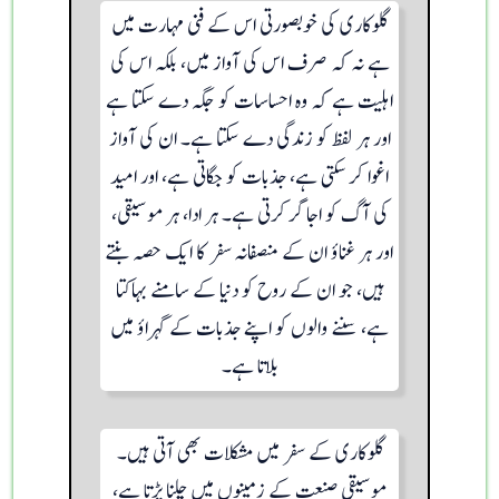
گلوکاری کی خوبصورتی اس کے فنی مہارت میں
ہے نہ کہ صرف اس کی آواز میں، بلکہ اس کی
اہلیت ہے کہ وہ احساسات کو جگہ دے سکتا ہے
اور ہر لفظ کو زندگی دے سکتا ہے۔ ان کی آواز
اغوا کر سکتی ہے، جذبات کو جگاتی ہے، اور امید
کی آگ کو اجاگر کرتی ہے۔ ہر ادا، ہر موسیقی،
اور ہر غناؤ ان کے منصفانہ سفر کا ایک حصہ بنتے
ہیں، جو ان کے روح کو دنیا کے سامنے بہاکتا
ہے، سننے والوں کو اپنے جذبات کے گہراؤ میں
بلاتا ہے۔
گلوکاری کے سفر میں مشکلات بھی آتی ہیں۔
موسیقی صنعت کے زمینوں میں چلنا پڑتا ہے،