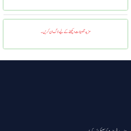
مزید تفصیلات دیکھنے کے لیے لاگ ان کریں۔