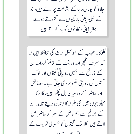
جادو کو پوری دنیا کے اشاعت پر لاتے ہیں، جو
کے ٹیلیویژنی باریکیوں سے گزرتے ہوئے،
جغرافیائی رکاوٹوں کو پار کرتے ہیں۔
گلوکار نصیب کے موسیقی ارث کی محافظ ہیں نہ
کہ صرف کلچر اور وراثت کے قائم کردار۔ ان
کے ذرائع سے ہمیں روایاتی گیتوں اور لوک
گیتوں کی روایتی تصویر دی جاتی ہے۔ وہ ماضی
اور حاضر کے درمیان پل پنکھا ہیں، کلاسک
میلوڈیوں میں نئی طرز کا زندگی دیتے ہیں۔ ان
کے ذرائع سے ہم ماضی کے سفر کو حاضر میں
لاتے ہیں، کلاسک گیتوں کو عصری ٹویسٹ کے