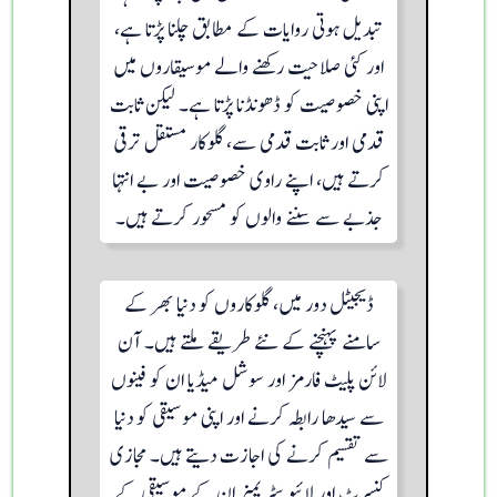
تبدیل ہوتی روایات کے مطابق چلنا پڑتا ہے،
اور کئی صلاحیت رکھنے والے موسیقاروں میں
اپنی خصوصیت کو ڈھونڈنا پڑتا ہے۔ لیکن ثابت
قدمی اور ثابت قدمی سے، گلوکار مستقل ترقی
کرتے ہیں، اپنے راوی خصوصیت اور بے انتہا
جذبے سے سننے والوں کو مسحور کرتے ہیں۔
ڈیجیٹل دور میں، گلوکاروں کو دنیا بھر کے
سامنے پہنچنے کے نئے طریقے ملتے ہیں۔ آن
لائن پلیٹ فارمز اور سوشل میڈیا ان کو فینوں
سے سیدھا رابطہ کرنے اور اپنی موسیقی کو دنیا
سے تقسیم کرنے کی اجازت دیتے ہیں۔ مجازی
کنسرٹ اور لائیو سٹریمز ان کے موسیقی کے