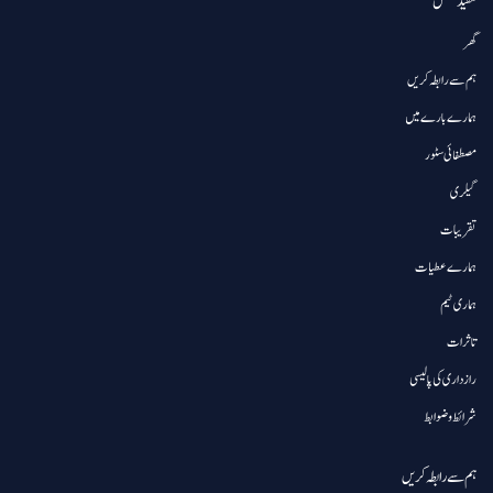
مفید لنکس
گھر
ہم سے رابطہ کریں
ہمارے بارے میں
مصطفائی سٹور
گیلری
تقریبات
ہمارے عطیات
ہماری ٹیم
تاثرات
رازداری کی پالیسی
شرائط و ضوابط
ہم سے رابطہ کریں