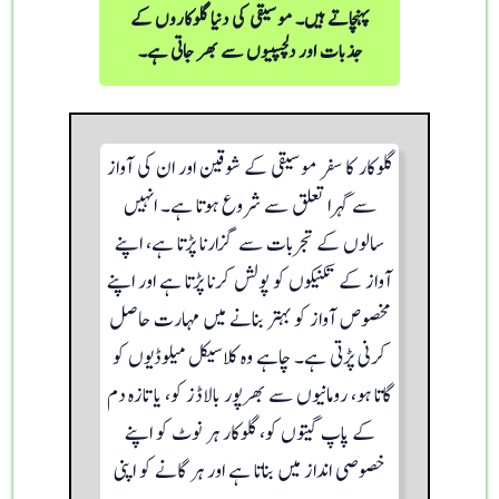
پہنچاتے ہیں۔ موسیقی کی دنیا گلوکاروں کے
جذبات اور دلچسپیوں سے بھر جاتی ہے۔
گلوکار کا سفر موسیقی کے شوقین اور ان کی آواز
سے گہرا تعلق سے شروع ہوتا ہے۔ انہیں
سالوں کے تجربات سے گزارنا پڑتا ہے، اپنے
آواز کے تکنیکوں کو پولش کرنا پڑتا ہے اور اپنے
مخصوص آواز کو بہتر بنانے میں مہارت حاصل
کرنی پڑتی ہے۔ چاہے وہ کلاسیکل میلوڈیوں کو
گاتا ہو، رومانیوں سے بھرپور بالاڈز کو، یا تازہ دم
کے پاپ گیتوں کو، گلوکار ہر نوٹ کو اپنے
خصوصی انداز میں بناتا ہے اور ہر گانے کو اپنی