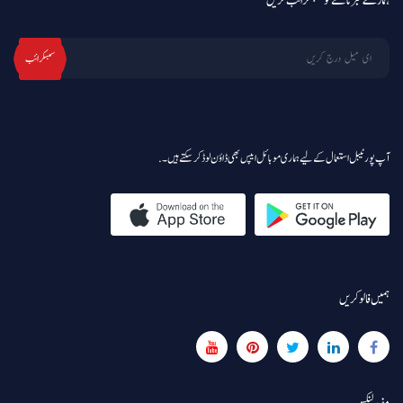
ہمارے خبرنامے کو سبسکرائب کریں
سبسکرائب
آپ پورٹیبل استعمال کے لیے ہماری موبائل ایپس بھی ڈاؤن لوڈ کر سکتے ہیں۔.
ہمیں فالو کریں