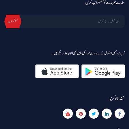
ہمارے خبرنامے کو سبسکرائب کریں
سبسکرائب
آپ پورٹیبل استعمال کے لیے ہماری موبائل ایپس بھی ڈاؤن لوڈ کر سکتے ہیں۔.
ہمیں فالو کریں