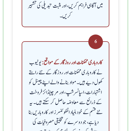
میں آگاہی فراہم کریں، اور مثبت تبدیلی کی تشہیر
کریں۔
6
یوٹیوب
کاروباری ممکنات اور روزگار کے مواقع:
نے کاروباری ممکنات اور روزگار کے نئے راستے
کھول دیے ہیں۔ مواد بنانے والے اپنے چینل کو
اشتہارات، اسپانسرشپ، اور مرچینڈائز فروخت
کے ذرائع سے معاوضہ حاصل کر سکتے ہیں۔ یہ
نئے قسم کے خود بنیاد انفلوئنسرز اور کاروباریں بنا
دیا ہے، جو دوسرے کو تخلیقی مصروفیات کی