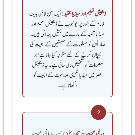
ایک آن لائن پلیٹ
ڈیجیٹل تعلیم اور میڈیا تنقید:
فارم کے طور پر، یوٹیوب نے ڈیجیٹل تعلیم اور
میڈیا تنقید کے بارے میں بحثیں پیدا کی ہیں۔
صارفین کو معلومات کے مصنفین کے اہمیت کی
پہچان کرنے کے لئے متوجہ کیا جاتا ہے اور
معلومات کو تشخیص دی جاتی ہے۔ یہ ڈیجیٹل
عصر میں میڈیا تعلیمی صلاحیت کے اہمیت کو
دکھاتا ہے۔
9
یوٹیوب دماغی صحت،
دماغی صحت اور تندرستی: