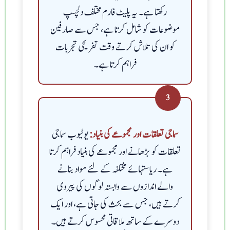
رکھتا ہے۔ یہ پلیٹ فارم مختلف دلچسپ
موضوعات کو شامل کرتا ہے، جس سے صارفین
کو ان کی تلاش کرتے وقت تفریحی تجربات
فراہم کرتا ہے۔
3
یوٹیوب سماجی
سماجی تعلقات اور مجموعے کی بنیاد:
تعلقات کو بڑھانے اور مجموعے کی بنیاد فراہم کرتا
ہے۔ ریاستہائے مختلفہ کے لئے مواد بنانے
والے اندازوں سے وابستہ لوگوں کی پیروی
کرتے ہیں، جس سے بحث کی جاتی ہے، اور ایک
دوسرے کے ساتھ ملاقاتی محسوس کرتے ہیں۔