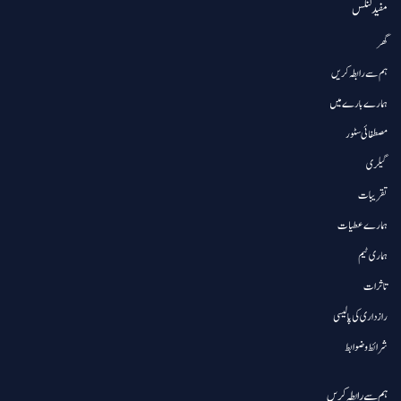
مفید لنکس
گھر
ہم سے رابطہ کریں
ہمارے بارے میں
مصطفائی سٹور
گیلری
تقریبات
ہمارے عطیات
ہماری ٹیم
تاثرات
رازداری کی پالیسی
شرائط و ضوابط
ہم سے رابطہ کریں