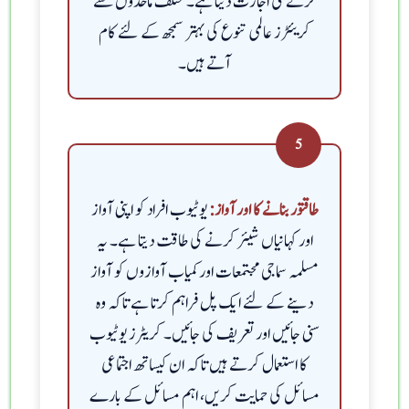
کرنے کی اجازت دیتا ہے۔ مختلف ماخذوں سے
کریئٹرز عالمی تنوع کی بہتر سمجھ کے لئے کام
آتے ہیں۔
5
یوٹیوب افراد کو اپنی آواز
طاقتور بنانے کا اور آواز:
اور کہانیاں شیئر کرنے کی طاقت دیتا ہے۔ یہ
مسلمہ سماجی مجتمعات اور کمیاب آوازوں کو آواز
دینے کے لئے ایک پل فراہم کرتا ہے تاکہ وہ
سنی جائیں اور تعریف کی جائیں۔ کریٹرز یوٹیوب
کا استعمال کرتے ہیں تاکہ ان کیساتھ اجتماعی
مسائل کی حمایت کریں، اہم مسائل کے بارے