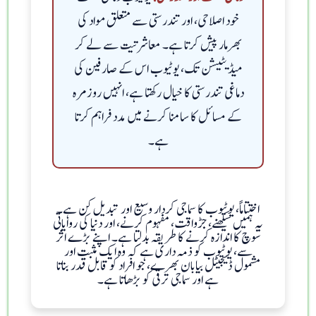
خود اصلاحی، اور تندرستی سے متعلق مواد کی
بھرمار پیش کرتا ہے۔ معاشرتیت سے لے کر
میڈیٹیشن تک، یوٹیوب اس کے صارفین کی
دماغی تندرستی کا خیال رکھتا ہے، انہیں روزمرہ
کے مسائل کا سامنا کرنے میں مدد فراہم کرتا
ہے۔
اختتاماً، یوٹیوب کا سماجی کردار وسیع اور تبدیل کن ہے۔
یہ ہمیں سیکھنے، جڑواقت، مفہوم کرنے، اور دنیا کی روایاتی
سوچ کا اندازہ کرنے کا طریقہ بدلتا ہے۔ اپنے بڑے اثر
سے، یوٹیوب کو ذمہ داری ہے کہ وہ ایک مثبت اور
مشمول ڈیجیٹل بیابان بھرے، جو افراد کو قابل قدر بناتا
ہے اور سماجی ترقی کو بڑھاتا ہے۔