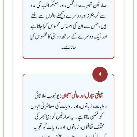
صارفین تبصرے، لائکس، اور سبسکرائب کی مدد
سے کریئٹرز اور دوسرے دیکھنے والوں سے ملتے
ہیں، جس سے ان کی احساس محسوس کیا جاتا ہے
اور ایک دوسرے کے ساتھ دوستی کا محسوس کیا
جاتا ہے۔
4
یوٹیوب علاقائی
ثقافتی تبادل اور عالمی آگاہی:
روایات، زبانوں، اور روایات کی معاشرتی تبادل
کو ممکن بناتا ہے۔ یہ صارفین کو دنیا بھر کی
مختلف ثقافتوں، زبانوں، اور روایات کو تجربہ