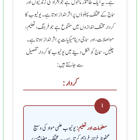
ہے۔ یہ ایک طاقتور ماحول ہے جو افراد کی زندگیوں اور
سماج کے مختلف پہلوؤں پر اثر انداز ہوتا ہے۔ یوٹیوب کا
کردار مختلف اندازوں میں متنوع ہے جو فرہنگ، تعلیم،
مواصلات، اور سماجی دینامیکیات پر اثر انداز ہوتا ہے۔
چلیں، سماج کو شکل دینے میں یوٹیوب کا کردار تفصیل
سے جانتے ہیں:
کردار :
1
یوٹیوب علمی مواد کی وسیع
معلومات اور تعلیم:
محفوظ خزانہ فراہم کرتا ہے۔ یہ مختلف مضامین پر