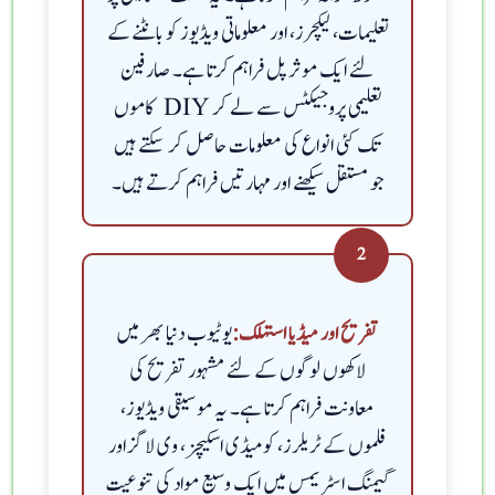
تعلیمات، لیکچرز، اور معلوماتی ویڈیوز کو بانٹنے کے
لئے ایک موثر پل فراہم کرتا ہے۔ صارفین
تعلیمی پروجیکٹس سے لے کر DIY کاموں
تک کئی انواع کی معلومات حاصل کر سکتے ہیں
جو مستقل سیکھنے اور مہارتیں فراہم کرتے ہیں۔
2
یوٹیوب دنیا بھر میں
تفریح اور میڈیا استہلک:
لاکھوں لوگوں کے لئے مشہور تفریح کی
معاونت فراہم کرتا ہے۔ یہ موسیقی ویڈیوز،
فلموں کے ٹریلرز، کومیڈی اسکیچز، وی لاگز اور
گیمنگ اسٹریمس میں ایک وسیع مواد کی تنوعیت