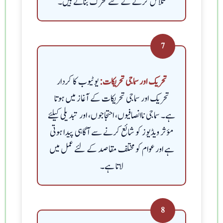
تلاش کرنے کے لئے محرک بناتے ہیں۔
7
یوٹیوب کا کردار
تحریک اور سماجی تحریکات:
تحریک اور سماجی تحریکات کے آغاز میں ہوتا
ہے۔ سماجی ناانصافیوں، احتجاجوں، اور تبدیلی کیلئے
مؤثر ویڈیوز کو شائع کرنے سے آگاہی پیدا ہوتی
ہے اور عوام کو مختلف مقاصد کے لئے عمل میں
لاتا ہے۔
8